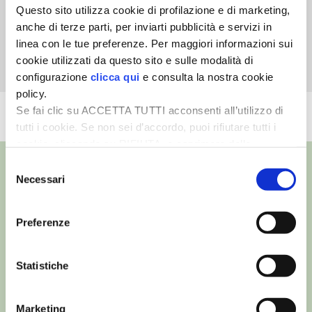
Questo sito utilizza cookie di profilazione e di marketing,
Orto
anche di terze parti, per inviarti pubblicità e servizi in
I PARTNER DI VITA IN CAMPAGNA
15ª Fiera Mondiale
linea con le tue preferenze. Per maggiori informazioni sui
Campionaria del
cookie utilizzati da questo sito e sulle modalità di
RASIKAL
Peperoncino
configurazione
clicca qui
e consulta la nostra cookie
policy.
BIOGENTS
Se fai clic su ACCETTA TUTTI acconsenti all’utilizzo di
VEDI L'ARCHIVIO COMPLETO
tutti i cookie. Se non sei d’accordo, puoi rifiutare tutti i
cookie, cliccando su RIFIUTA, o esprimere delle
preferenze selezionando le tipologie di cookie che
Selezione
desideri accettare e cliccando ACCETTA SELEZIONATI.
Necessari
del
consenso
©
- Tutti i diritti riservati
Preferenze
Edizioni L’Informatore Agrario S.r.l.
via Bencivenga-Biondani, 16
37133 Verona - Italia
Statistiche
Partita iva: 00230010233
Reg. imp. di Verona nr. 00230010233
Marketing
Capitale sociale: Euro 510.000,00 i.v.