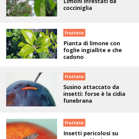
Limoni infestati da
STIHL
cocciniglia
BLUMEN
Frutteto
NOCCIOLA DI CALABRIA
Pianta di limone con
foglie ingiallite e che
PELLENC
cadono
MEDICINA DEI SEMPLICI
Frutteto
SCONTI NOVEMBRE
Susino attaccato da
insetti: forse è la cidia
COMPO
funebrana
HUSQVARNA
Frutteto
ZAPI GARDEN
Insetti pericolosi su