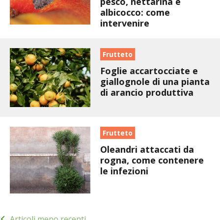
pesco, nettarina e
BENZA
albicocco: come
intervenire
ORTO BIO – TECNICHE DI COLTIVAZIONE
Frutteto
THERMACELL
Foglie accartocciate e
giallognole di una pianta
TAP TRAP
di arancio produttiva
IL MIO ORTO
Frutteto
ANIMALI UMANI E NON UMANI
Oleandri attaccati da
rogna, come contenere
IL MIO 2025
le infezioni
COLTIVARE L’OLIVO
Navigazione
CORMIK
Articoli meno recenti