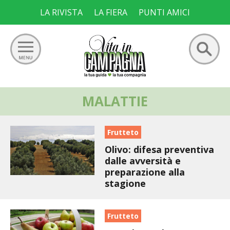
Skip
LA RIVISTA
LA FIERA
PUNTI AMICI
to
content
Ricerca
MALATTIE
GIARDINO
per:
ORTO
Frutteto
Olivo: difesa preventiva
FRUTTETO
dalle avversità e
preparazione alla
VIGNETO
stagione
ALLEVAMENTI
Frutteto