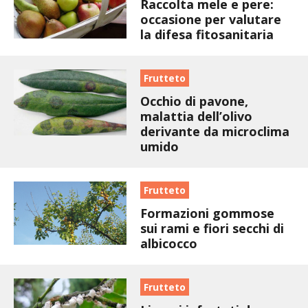
BIODIVERSITÀ
Raccolta mele e pere:
occasione per valutare
la difesa fitosanitaria
CUCINA
PRODOTTI
Frutteto
Occhio di pavone,
FARFALLE DELLA CAMPAGNA
malattia dell’olivo
derivante da microclima
PICCOLO POLLAIO
umido
STORIE DEI LETTORI
Frutteto
CONSERVARE LA FRUTTA
Formazioni gommose
sui rami e fiori secchi di
albicocco
CONSERVE DELL’ORTO
FACEM
Frutteto