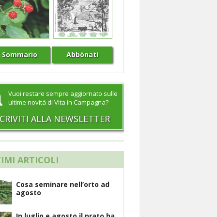
Sommario
Abbònati
Vuoi restare sempre aggiornato sulle
ultime novità di Vita in Campagna?
SCRIVITI ALLA NEWSLETTER
IMI ARTICOLI
Cosa seminare nell’orto ad
agosto
In luglio e agosto il prato ha