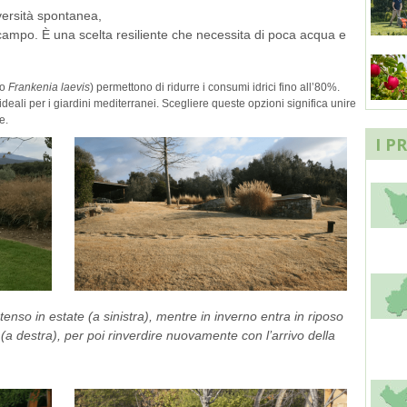
versità spontanea,
i campo
.
È una scelta resiliente che necessita di poca acqua e
o
Frankenia laevis
) permettono di ridurre i consumi idrici fino all’80%
.
 ideali per i giardini mediterranei
.
Scegliere queste opzioni significa unire
se
.
I P
ntenso in estate (a sinistra), mentre in inverno entra in riposo
 destra), per poi rinverdire nuovamente con l’arrivo della