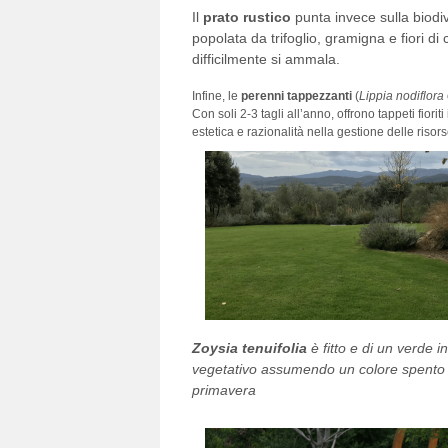
Il
prato rustico
punta invece sulla biodi
popolata da trifoglio, gramigna e fiori d
difficilmente si ammala
.
Infine, le
perenni tappezzanti
(
Lippia nodiflora
Con soli 2-3 tagli all’anno, offrono tappeti fioriti
estetica e razionalità nella gestione delle risor
Zoysia tenuifolia
è fitto e di un verde i
vegetativo assumendo un colore spento (a
primavera