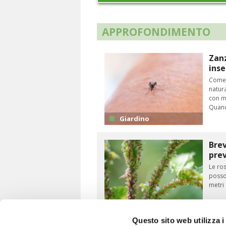
APPROFONDIMENTO
Zanz
inse
Come 
natura
con mu
Quan
Giardino
Brev
prev
Le ros
posso
metri 
Giardino
Questo sito web utilizza i