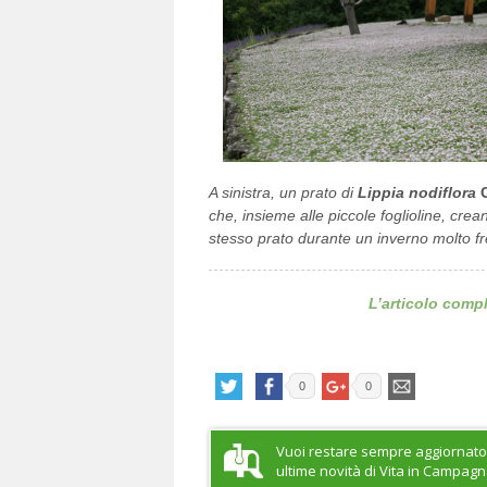
A sinistra, un prato di
Lippia nodiflora
che, insieme alle piccole foglioline, crea
stesso prato durante un inverno molto f
L’articolo comp
0
0
Vuoi restare sempre aggiornato
ultime novità di Vita in Campag