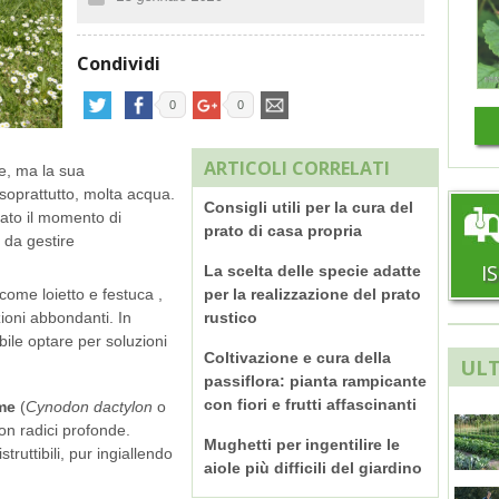
Condividi
0
0
ARTICOLI CORRELATI
e, ma la sua
soprattutto, molta acqua.
Consigli utili per la cura del
vato il momento di
prato di casa propria
i da gestire
I
La scelta delle specie adatte
 come loietto e festuca
,
per la realizzazione del prato
zioni abbondanti
.
In
rustico
bile optare per soluzioni
Coltivazione e cura della
ULT
passiflora: pianta rampicante
con fiori e frutti affascinanti
me
(
Cynodon dactylon
o
 con radici profonde
.
Mughetti per ingentilire le
ruttibili, pur ingiallendo
aiole più difficili del giardino