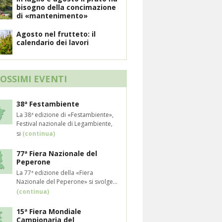
bisogno della concimazione
di «mantenimento»
Agosto nel frutteto: il
calendario dei lavori
ROSSIMI EVENTI
38ª Festambiente
La 38ª edizione di «Festambiente»,
Festival nazionale di Legambiente,
si
(continua)
77ª Fiera Nazionale del
Peperone
La 77ª edizione della «Fiera
Nazionale del Peperone» si svolge...
(continua)
15ª Fiera Mondiale
Campionaria del