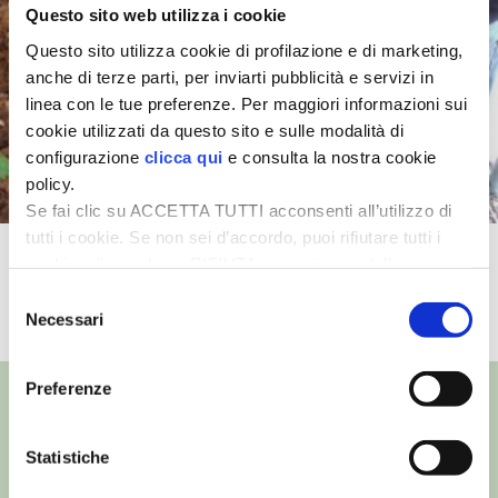
Questo sito web utilizza i cookie
I PARTNER DI VITA IN CAMPAGNA
Questo sito utilizza cookie di profilazione e di marketing,
anche di terze parti, per inviarti pubblicità e servizi in
RASIKAL
linea con le tue preferenze. Per maggiori informazioni sui
cookie utilizzati da questo sito e sulle modalità di
configurazione
clicca qui
e consulta la nostra cookie
BIOGENTS
policy.
Se fai clic su ACCETTA TUTTI acconsenti all’utilizzo di
tutti i cookie. Se non sei d’accordo, puoi rifiutare tutti i
Moltiplicazione delle viole
cookie, cliccando su RIFIUTA, o esprimere delle
preferenze selezionando le tipologie di cookie che
Selezione
TUTTI I VIDEO
desideri accettare e cliccando ACCETTA SELEZIONATI.
Necessari
del
consenso
Preferenze
Statistiche
©
- Tutti i diritti riservati