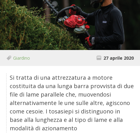
BIODIVERSITÀ
CUCINA
PRODOTTI
FARFALLE DELLA CAMPAGNA
Giardino
27 aprile 2020
PICCOLO POLLAIO
Si tratta di una attrezzatura a motore
STORIE DEI LETTORI
costituita da una lunga barra provvista di due
file di lame parallele che, muovendosi
CONSERVARE LA FRUTTA
alternativamente le une sulle altre, agiscono
come cesoie. I tosasiepi si distinguono in
CONSERVE DELL’ORTO
base alla lunghezza e al tipo di lame e alla
FACEM
modalità di azionamento