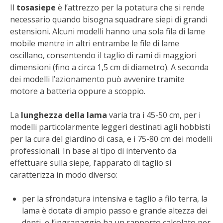
STIHL
Il
tosasiepe
è l’attrezzo per la potatura che si rende
necessario quando bisogna squadrare siepi di grandi
BLUMEN
estensioni. Alcuni modelli hanno una sola fila di lame
mobile mentre in altri entrambe le file di lame
oscillano, consentendo il taglio di rami di maggiori
NOCCIOLA DI CALABRIA
dimensioni (fino a circa 1,5 cm di diametro). A seconda
dei modelli l’azionamento può avvenire tramite
PELLENC
motore a batteria oppure a scoppio.
MEDICINA DEI SEMPLICI
La
lunghezza della lama
varia tra i 45-50 cm, per i
modelli particolarmente leggeri destinati agli hobbisti
SCONTI NOVEMBRE
per la cura del giardino di casa, e i 75-80 cm dei modelli
professionali. In base al tipo di intervento da
COMPO
effettuare sulla siepe, l’apparato di taglio si
caratterizza in modo diverso:
HUSQVARNA
per la sfrondatura intensiva e taglio a filo terra, la
ZAPI GARDEN
lama è dotata di ampio passo e grande altezza dei
denti, e l’ingranaggio ha un rapporto calcolato per