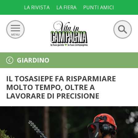
Skip
LA RIVISTA
LA FIERA
PUNTI AMICI
to
content
Ricerca
GIARDINO
GIARDINO
per:
ORTO
IL TOSASIEPE FA RISPARMIARE
MOLTO TEMPO, OLTRE A
FRUTTETO
LAVORARE DI PRECISIONE
VIGNETO
ALLEVAMENTI