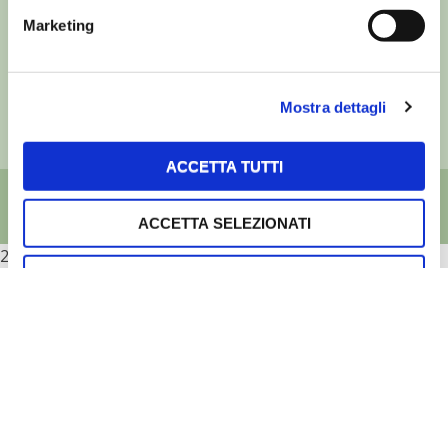
Edizioni L’Informatore Agrario S.r.l.
via Bencivenga-Biondani, 16
Marketing
37133 Verona - Italia
Partita iva: 00230010233
Reg. imp. di Verona nr. 00230010233
Mostra dettagli
Capitale sociale: Euro 510.000,00 i.v.
ACCETTA TUTTI
ACCETTA SELEZIONATI
2026
RIFIUTA