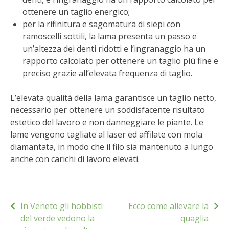
BENZA
ottenere un taglio energico;
per la rifinitura e sagomatura di siepi con
ramoscelli sottili, la lama presenta un passo e
ORTO BIO – TECNICHE DI COLTIVAZIONE
un’altezza dei denti ridotti e l’ingranaggio ha un
rapporto calcolato per ottenere un taglio più fine e
THERMACELL
preciso grazie all’elevata frequenza di taglio.
TAP TRAP
L’elevata qualità della lama garantisce un taglio netto,
necessario per ottenere un soddisfacente risultato
IL MIO ORTO
estetico del lavoro e non danneggiare le piante. Le
lame vengono tagliate al laser ed affilate con mola
ANIMALI UMANI E NON UMANI
diamantata, in modo che il filo sia mantenuto a lungo
anche con carichi di lavoro elevati.
IL MIO 2025
COLTIVARE L’OLIVO
Navigazione
In Veneto gli hobbisti
Ecco come allevare la
articoli
del verde vedono la
quaglia
CORMIK