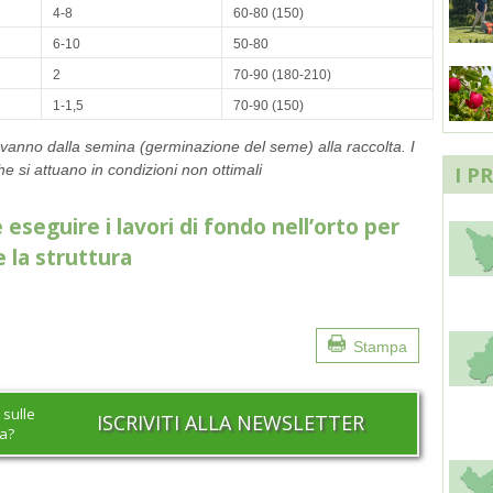
4-8
60-80 (150)
6-10
50-80
2
70-90 (180-210)
1-1,5
70-90 (150)
vanno dalla semina (germinazione del seme) alla raccolta. I
he si attuano in condizioni non ottimali
I P
 eseguire i lavori di fondo nell’orto per
e la struttura
Stampa
 sulle
ISCRIVITI ALLA NEWSLETTER
na?