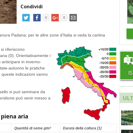
Condividi
0
0
ianura Padana; per le altre zone d'Italia si veda la cartina
si riferiscono
ana (0). Orientativamente i
 anticipare in inverno-
tate-autunno le pratiche
I
o, queste indicazioni vanno
sello si può seminare da
ULT
 Meridione può venir messo a
 piena aria
Quantità di seme g/m²
Durata della coltura [1]