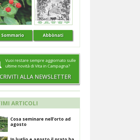
Sommario
Abbònati
Vuoi restare sempre aggiornato sulle
ultime novità di Vita in Campagna?
SCRIVITI ALLA NEWSLETTER
IMI ARTICOLI
Cosa seminare nell’orto ad
agosto
In luglio e agosto il prato ha