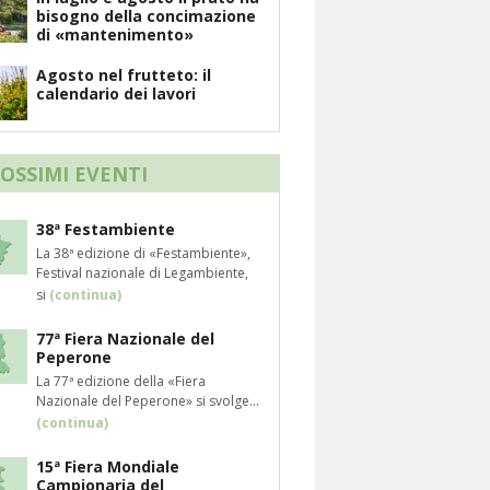
bisogno della concimazione
di «mantenimento»
Agosto nel frutteto: il
calendario dei lavori
ROSSIMI EVENTI
38ª Festambiente
La 38ª edizione di «Festambiente»,
Festival nazionale di Legambiente,
si
(continua)
77ª Fiera Nazionale del
Peperone
La 77ª edizione della «Fiera
Nazionale del Peperone» si svolge...
(continua)
15ª Fiera Mondiale
Campionaria del