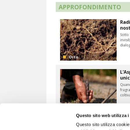
APPROFONDIMENTO
Radi
nost
Sotto 
invisi
dialog
Orto
L’As
uni
Quando
fragra
coltiv
Orto
Questo sito web utilizza i
Questo sito utilizza cookie 