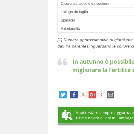
Cicoria da taglio e da cogliere
Lattuga da taglio
Spinacio
Valerianella
[1] Numero approssimativo di giorni che 
dati tra parentesi riguardano le colture c
In autunno è possibile
migliorare la fertilità 
0
0
Vuoi restare sempre aggiornato
ultime novità di Vita in Campag