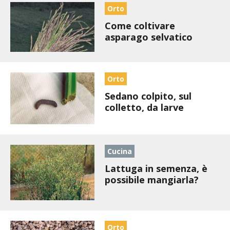
STIHL
Orto
Come coltivare
BLUMEN
asparago selvatico
NOCCIOLA DI CALABRIA
Orto
PELLENC
Sedano colpito, sul
colletto, da larve
MEDICINA DEI SEMPLICI
SCONTI NOVEMBRE
Cucina
COMPO
Lattuga in semenza, è
possibile mangiarla?
HUSQVARNA
ZAPI GARDEN
Orto