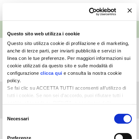
TUTTI I VIDEO
I PARTNER DI VITA IN CAMPAGNA
EVENTI
RASIKAL
Questo sito web utilizza i cookie
Questo sito utilizza cookie di profilazione e di marketing,
BIOGENTS
Orto
anche di terze parti, per inviarti pubblicità e servizi in
15ª Fiera Mondiale
linea con le tue preferenze. Per maggiori informazioni sui
Campionaria del
cookie utilizzati da questo sito e sulle modalità di
Peperoncino
configurazione
clicca qui
e consulta la nostra cookie
policy.
Se fai clic su ACCETTA TUTTI acconsenti all’utilizzo di
Cucina
tutti i cookie. Se non sei d’accordo, puoi rifiutare tutti i
77ª Fiera Nazionale del
cookie, cliccando su RIFIUTA, o esprimere delle
Peperone
preferenze selezionando le tipologie di cookie che
Selezione
desideri accettare e cliccando ACCETTA SELEZIONATI.
Necessari
del
consenso
VEDI L'ARCHIVIO COMPLETO
Preferenze