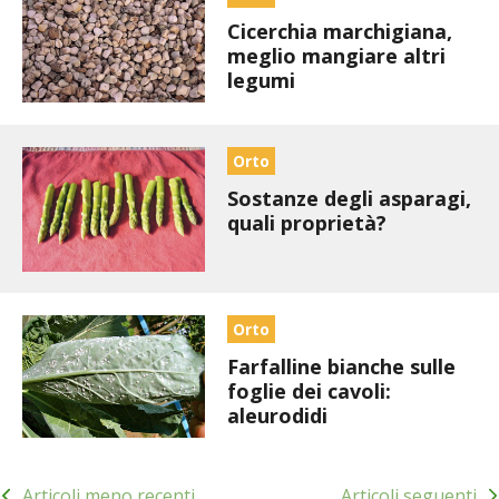
BENZA
Cicerchia marchigiana,
meglio mangiare altri
legumi
ORTO BIO – TECNICHE DI COLTIVAZIONE
THERMACELL
Orto
TAP TRAP
Sostanze degli asparagi,
quali proprietà?
IL MIO ORTO
ANIMALI UMANI E NON UMANI
Orto
IL MIO 2025
Farfalline bianche sulle
foglie dei cavoli:
aleurodidi
COLTIVARE L’OLIVO
Navigazione
CORMIK
Articoli meno recenti
Articoli seguenti