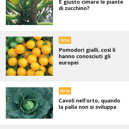
BIODIVERSITÀ
È giusto cimare le piante
di zucchino?
CUCINA
PRODOTTI
Orto
FARFALLE DELLA CAMPAGNA
Pomodori gialli, così li
hanno conosciuti gli
PICCOLO POLLAIO
europei
STORIE DEI LETTORI
CONSERVARE LA FRUTTA
Orto
Cavoli nell’orto, quando
CONSERVE DELL’ORTO
la palla non si sviluppa
FACEM