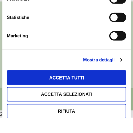
Statistiche
©
- Tutti i diritti riservati
Marketing
Edizioni L’Informatore Agrario S.r.l.
via Bencivenga-Biondani, 16
37133 Verona - Italia
Mostra dettagli
Partita iva: 00230010233
Reg. imp. di Verona nr. 00230010233
Capitale sociale: Euro 510.000,00 i.v.
ACCETTA TUTTI
ACCETTA SELEZIONATI
RIFIUTA
2026