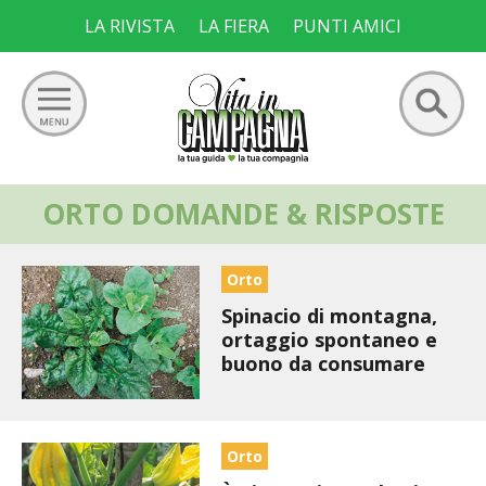
Skip
LA RIVISTA
LA FIERA
PUNTI AMICI
to
content
Ricerca
ORTO DOMANDE & RISPOSTE
GIARDINO
per:
ORTO
Orto
Spinacio di montagna,
FRUTTETO
ortaggio spontaneo e
buono da consumare
VIGNETO
ALLEVAMENTI
Orto