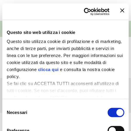
TUTTI I VIDEO
I PARTNER DI VITA IN CAMPAGNA
EVENTI
RASIKAL
Questo sito web utilizza i cookie
Questo sito utilizza cookie di profilazione e di marketing,
BIOGENTS
Orto
anche di terze parti, per inviarti pubblicità e servizi in
15ª Fiera Mondiale
linea con le tue preferenze. Per maggiori informazioni sui
Campionaria del
cookie utilizzati da questo sito e sulle modalità di
Peperoncino
configurazione
clicca qui
e consulta la nostra cookie
policy.
Se fai clic su ACCETTA TUTTI acconsenti all’utilizzo di
Cucina
tutti i cookie. Se non sei d’accordo, puoi rifiutare tutti i
77ª Fiera Nazionale del
cookie, cliccando su RIFIUTA, o esprimere delle
Peperone
preferenze selezionando le tipologie di cookie che
Selezione
desideri accettare e cliccando ACCETTA SELEZIONATI.
Necessari
del
consenso
VEDI L'ARCHIVIO COMPLETO
Preferenze