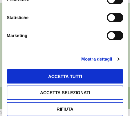
Statistiche
©
- Tutti i diritti riservati
Marketing
Edizioni L’Informatore Agrario S.r.l.
via Bencivenga-Biondani, 16
37133 Verona - Italia
Mostra dettagli
Partita iva: 00230010233
Reg. imp. di Verona nr. 00230010233
Capitale sociale: Euro 510.000,00 i.v.
ACCETTA TUTTI
ACCETTA SELEZIONATI
RIFIUTA
2026