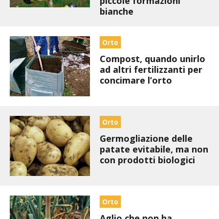
piccole formazioni
STIHL
bianche
BLUMEN
Orto
NOCCIOLA DI CALABRIA
Compost, quando unirlo
ad altri fertilizzanti per
PELLENC
concimare l’orto
MEDICINA DEI SEMPLICI
Orto
SCONTI NOVEMBRE
Germogliazione delle
patate evitabile, ma non
COMPO
con prodotti biologici
HUSQVARNA
Orto
ZAPI GARDEN
Aglio che non ha