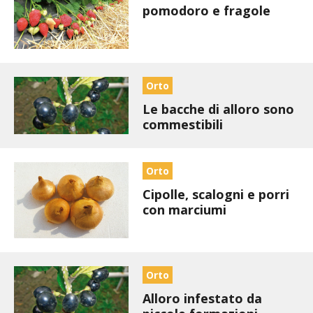
BIODIVERSITÀ
pomodoro e fragole
CUCINA
PRODOTTI
Orto
FARFALLE DELLA CAMPAGNA
Le bacche di alloro sono
commestibili
PICCOLO POLLAIO
Orto
STORIE DEI LETTORI
Cipolle, scalogni e porri
con marciumi
CONSERVARE LA FRUTTA
CONSERVE DELL’ORTO
Orto
FACEM
Alloro infestato da