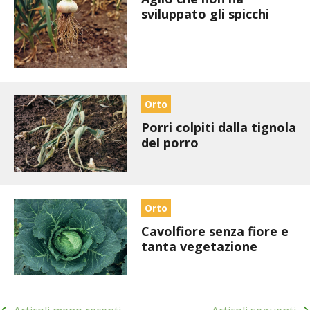
sviluppato gli spicchi
BENZA
ORTO BIO – TECNICHE DI COLTIVAZIONE
THERMACELL
Orto
TAP TRAP
Porri colpiti dalla tignola
del porro
IL MIO ORTO
ANIMALI UMANI E NON UMANI
Orto
IL MIO 2025
Cavolfiore senza fiore e
tanta vegetazione
COLTIVARE L’OLIVO
Navigazione
CORMIK