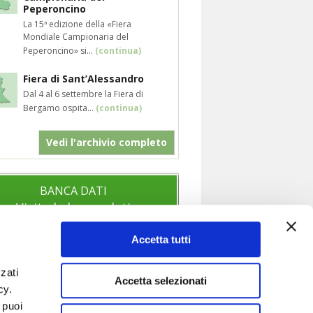
Peperoncino
La 15ª edizione della «Fiera
Mondiale Campionaria del
Peperoncino» si...
(continua)
Fiera di Sant’Alessandro
Dal 4 al 6 settembre la Fiera di
Bergamo ospita...
(continua)
Vedi l'archivio completo
BANCA DATI
Visita la banca dati
Accetta tutti
zati
SOCIAL
Accetta selezionati
icy.
Segui anche i nostri profili social per
 puoi