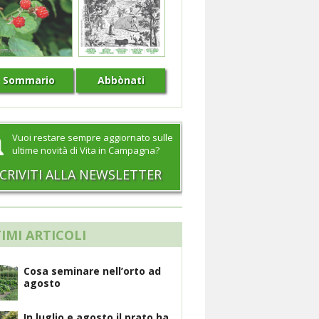
Sommario
Abbònati
Vuoi restare sempre aggiornato sulle
ultime novità di Vita in Campagna?
SCRIVITI ALLA NEWSLETTER
IMI ARTICOLI
Cosa seminare nell’orto ad
agosto
In luglio e agosto il prato ha