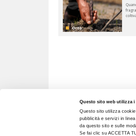
Quando
fragra
Coltivazione delle
Semina ant
coltiv
p...
de...
Orto
Questo sito web utilizza i
Questo sito utilizza cookie 
pubblicità e servizi in line
VITA IN CAMPAGNA
da questo sito e sulle mod
© 2026 - Tutti i diritti riservati
Se fai clic su ACCETTA TUTT