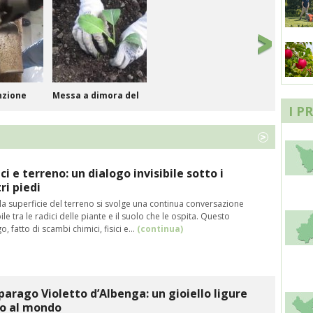
nzione
Messa a dimora del
c...
I P
ci e terreno: un dialogo invisibile sotto i
ri piedi
la superficie del terreno si svolge una continua conversazione
bile tra le radici delle piante e il suolo che le ospita. Questo
ire i
La semina del
o, fatto di scambi chimici, fisici e…
(continua)
fagiol...
parago Violetto d’Albenga: un gioiello ligure
co al mondo