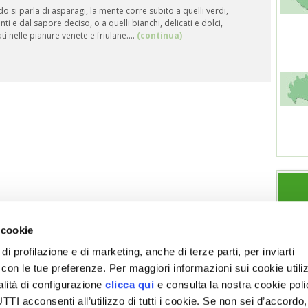
 si parla di asparagi, la mente corre subito a quelli verdi,
nti e dal sapore deciso, o a quelli bianchi, delicati e dolci,
icipata
ati nelle pianure venete e friulane.…
(continua)
 cookie
di profilazione e di marketing, anche di terze parti, per inviarti
a con le tue preferenze. Per maggiori informazioni sui cookie utiliz
ESPLORA VITA IN CAMPAGNA
SEZIONI
alità di configurazione
clicca qui
e consulta la nostra cookie pol
Chi siamo
Note legali
Giardino
Allevamenti
I acconsenti all’utilizzo di tutti i cookie. Se non sei d’accordo,