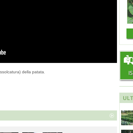
I
ssolcatura) della patata.
ULT