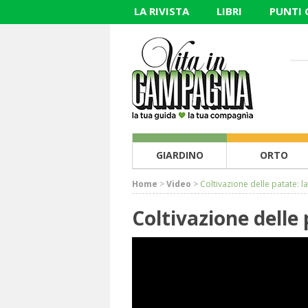
LA RIVISTA
LIBRI
PUNTI
GIARDINO
ORTO
Home
>
Video
>
Coltivazione delle patate: la
Coltivazione delle 