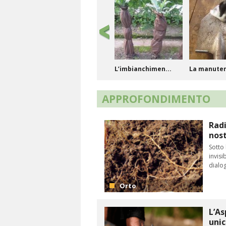
L’imbianchimen...
La manute
degl...
APPROFONDIMENTO
Radi
nost
Sotto 
invisi
Messa a dimora
Come esegu
dialog
dello...
lavo...
Orto
L’As
uni