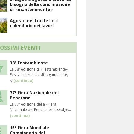
bisogno della concimazione
di «mantenimento»
Agosto nel frutteto: il
calendario dei lavori
ROSSIMI EVENTI
38ª Festambiente
La 38ª edizione di «Festambiente»,
Festival nazionale di Legambiente,
si
(continua)
77ª Fiera Nazionale del
Peperone
La 77ª edizione della «Fiera
Nazionale del Peperone» si svolge...
(continua)
15ª Fiera Mondiale
Campionaria del