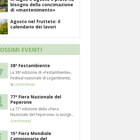
bisogno della concimazione
di «mantenimento»
Agosto nel frutteto: il
calendario dei lavori
ROSSIMI EVENTI
38ª Festambiente
La 38ª edizione di «Festambiente»,
Festival nazionale di Legambiente,
si
(continua)
77ª Fiera Nazionale del
Peperone
La 77ª edizione della «Fiera
Nazionale del Peperone» si svolge...
(continua)
15ª Fiera Mondiale
Campionaria del