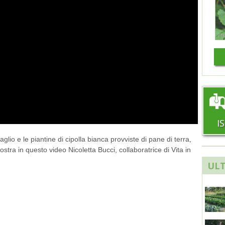
I
glio e le piantine di cipolla bianca provviste di pane di terra,
stra in questo video Nicoletta Bucci, collaboratrice di Vita in
ULT