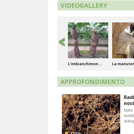
VIDEOGALLERY
L’imbianchimen...
La manute
degl...
APPROFONDIMENTO
Radi
nost
Sotto 
invisi
Messa a dimora
Come esegu
dialog
dello...
lavo...
Orto