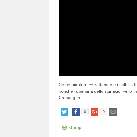
Come piantare correttamente i bulbilli di a
nonché la semina dello spinacio; ve lo mo
Campagna.
0
0
Stampa