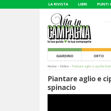
LA RIVISTA
LIBRI
PUNTI
GIARDINO
ORTO
Home
>
Video
>
Piantare aglio e cipolla bi
Piantare aglio e c
spinacio