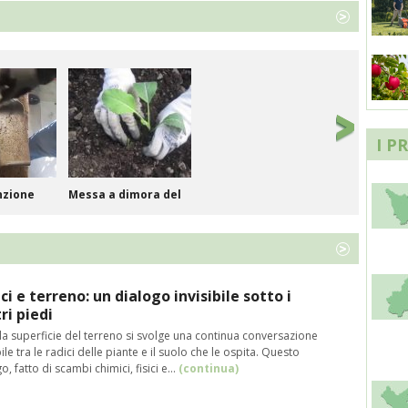
I P
nzione
Messa a dimora del
c...
ci e terreno: un dialogo invisibile sotto i
ri piedi
la superficie del terreno si svolge una continua conversazione
bile tra le radici delle piante e il suolo che le ospita. Questo
ire i
La semina del
o, fatto di scambi chimici, fisici e…
(continua)
fagiol...