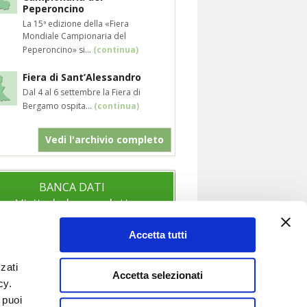
Peperoncino
La 15ª edizione della «Fiera
Mondiale Campionaria del
Peperoncino» si...
(continua)
Fiera di Sant’Alessandro
Dal 4 al 6 settembre la Fiera di
Bergamo ospita...
(continua)
Vedi l'archivio completo
BANCA DATI
Visita la banca dati
Accetta tutti
zati
SOCIAL
Accetta selezionati
icy.
Segui anche i nostri profili social per
 puoi