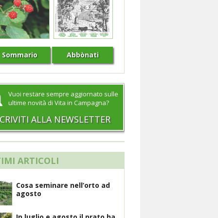
Sommario
Abbònati
Vuoi restare sempre aggiornato sulle
ultime novità di Vita in Campagna?
SCRIVITI ALLA NEWSLETTER
IMI ARTICOLI
Cosa seminare nell’orto ad
agosto
In luglio e agosto il prato ha