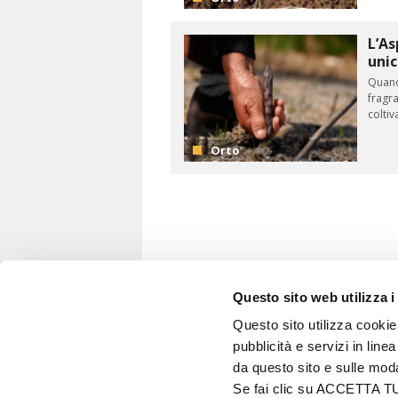
L’As
uni
Quando
fragra
Coltivazione delle
Semina ant
coltiv
p...
de...
Orto
Questo sito web utilizza i
Questo sito utilizza cookie 
pubblicità e servizi in line
VITA IN CAMPAGNA
da questo sito e sulle mod
© 2026 - Tutti i diritti riservati
Se fai clic su ACCETTA TUTT