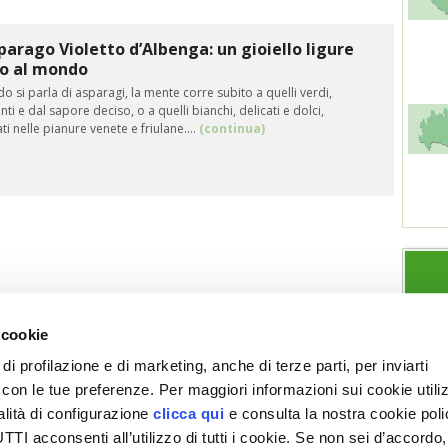
parago Violetto d’Albenga: un gioiello ligure
co al mondo
 si parla di asparagi, la mente corre subito a quelli verdi,
nti e dal sapore deciso, o a quelli bianchi, delicati e dolci,
icipata
ati nelle pianure venete e friulane.…
(continua)
 cookie
di profilazione e di marketing, anche di terze parti, per inviarti
a con le tue preferenze. Per maggiori informazioni sui cookie utiliz
ESPLORA VITA IN CAMPAGNA
SEZIONI
alità di configurazione
clicca qui
e consulta la nostra cookie pol
Chi siamo
Note legali
Giardino
Allevamenti
I acconsenti all’utilizzo di tutti i cookie. Se non sei d’accordo,