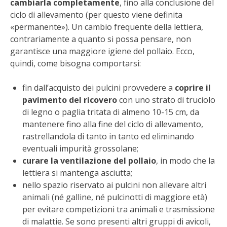
cambiarla completamente
, fino alla conclusione del
STIHL
ciclo di allevamento (per questo viene definita
«permanente»). Un cambio frequente della lettiera,
BLUMEN
contrariamente a quanto si possa pensare, non
garantisce una maggiore igiene del pollaio. Ecco,
NOCCIOLA DI CALABRIA
quindi, come bisogna comportarsi:
PELLENC
fin dall’acquisto dei pulcini provvedere a
coprire il
pavimento del ricovero
con uno strato di truciolo
MEDICINA DEI SEMPLICI
di legno o paglia tritata di almeno 10-15 cm, da
mantenere fino alla fine del ciclo di allevamento,
SCONTI NOVEMBRE
rastrellandola di tanto in tanto ed eliminando
eventuali impurità grossolane;
COMPO
curare la ventilazione del pollaio
, in modo che la
lettiera si mantenga asciutta;
nello spazio riservato ai pulcini non allevare altri
HUSQVARNA
animali (né galline, né pulcinotti di maggiore età)
per evitare competizioni tra animali e trasmissione
ZAPI GARDEN
di malattie. Se sono presenti altri gruppi di avicoli,