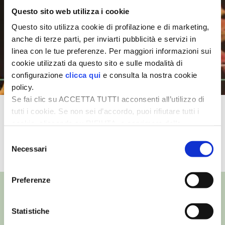
Questo sito web utilizza i cookie
I PARTNER DI VITA IN CAMPAGNA
Questo sito utilizza cookie di profilazione e di marketing,
anche di terze parti, per inviarti pubblicità e servizi in
RASIKAL
linea con le tue preferenze. Per maggiori informazioni sui
cookie utilizzati da questo sito e sulle modalità di
BIOGENTS
configurazione
clicca qui
e consulta la nostra cookie
policy.
Se fai clic su ACCETTA TUTTI acconsenti all’utilizzo di
L’apicoltura familiare secondo
tutti i cookie. Se non sei d’accordo, puoi rifiutare tutti i
cookie, cliccando su RIFIUTA, o esprimere delle
Alessandro Pistoia
preferenze selezionando le tipologie di cookie che
Selezione
desideri accettare e cliccando ACCETTA SELEZIONATI.
Necessari
del
TUTTI I VIDEO
consenso
Preferenze
Statistiche