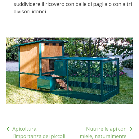
suddividere il ricovero con balle di paglia o con altri
BENZA
divisori idonei.
ORTO BIO – TECNICHE DI COLTIVAZIONE
THERMACELL
TAP TRAP
IL MIO ORTO
ANIMALI UMANI E NON UMANI
IL MIO 2025
COLTIVARE L’OLIVO
Navigazione
Apicoltura,
Nutrire le api con
articoli
CORMIK
l’importanza dei piccoli
miele, naturalmente