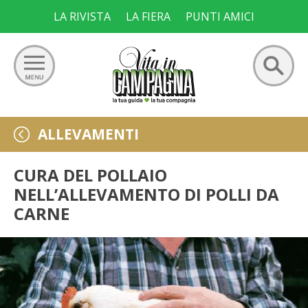
Skip
LA RIVISTA
LA FIERA
PUNTI AMICI
to
content
Ricerca
GIARDINO
ALLEVAMENTI
per:
ORTO
CURA DEL POLLAIO
NELL’ALLEVAMENTO DI POLLI DA
FRUTTETO
CARNE
VIGNETO
ALLEVAMENTI