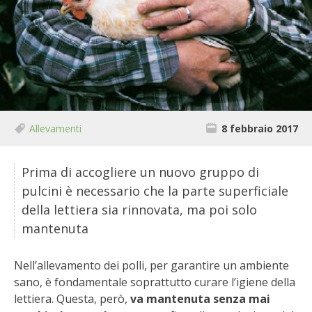
BIODIVERSITÀ
CUCINA
PRODOTTI
FARFALLE DELLA CAMPAGNA
Allevamenti
8 febbraio 2017
PICCOLO POLLAIO
Prima di accogliere un nuovo gruppo di
STORIE DEI LETTORI
pulcini è necessario che la parte superficiale
della lettiera sia rinnovata, ma poi solo
CONSERVARE LA FRUTTA
mantenuta
CONSERVE DELL’ORTO
Nell’allevamento dei polli, per garantire un ambiente
sano, è fondamentale soprattutto curare l’igiene della
FACEM
lettiera. Questa, però,
va mantenuta senza mai