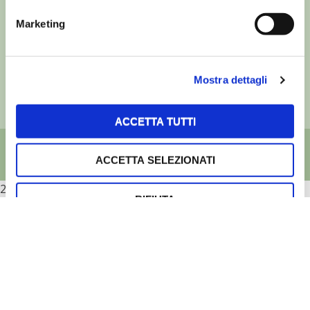
©
- Tutti i diritti riservati
Edizioni L’Informatore Agrario S.r.l.
Marketing
via Bencivenga-Biondani, 16
37133 Verona - Italia
Partita iva: 00230010233
Mostra dettagli
Reg. imp. di Verona nr. 00230010233
Capitale sociale: Euro 510.000,00 i.v.
ACCETTA TUTTI
ACCETTA SELEZIONATI
2026
RIFIUTA