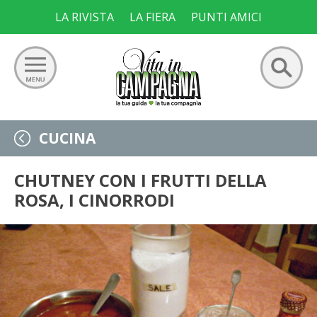
Skip
LA RIVISTA
LA FIERA
PUNTI AMICI
to
content
Ricerca
GIARDINO
CUCINA
per:
ORTO
CHUTNEY CON I FRUTTI DELLA
ROSA, I CINORRODI
FRUTTETO
VIGNETO
ALLEVAMENTI