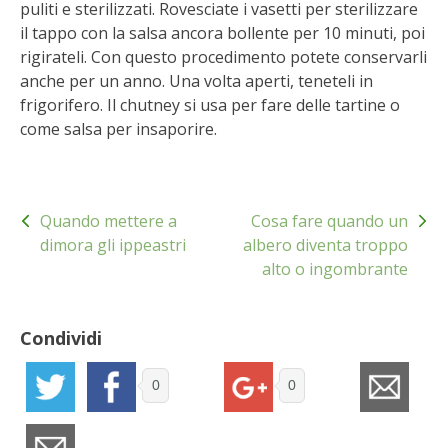
puliti e sterilizzati. Rovesciate i vasetti per sterilizzare
BENZA
il tappo con la salsa ancora bollente per 10 minuti, poi
rigirateli. Con questo procedimento potete conservarli
ORTO BIO – TECNICHE DI COLTIVAZIONE
anche per un anno. Una volta aperti, teneteli in
frigorifero. Il chutney si usa per fare delle tartine o
THERMACELL
come salsa per insaporire.
TAP TRAP
Navigazione
Quando mettere a
Cosa fare quando un
articoli
IL MIO ORTO
dimora gli ippeastri
albero diventa troppo
alto o ingombrante
ANIMALI UMANI E NON UMANI
IL MIO 2025
Condividi
COLTIVARE L’OLIVO
0
0
CORMIK