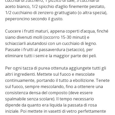
cucchiai di zucchero, 1 pizzico di sale, 3 cucchiai di
STIHL
aceto bianco, 1/2 spicchio d’aglio finemente pestato,
1/2 cucchiaino di zenzero grattugiato (o altra spezia),
BLUMEN
peperoncino secondo il gusto.
NOCCIOLA DI CALABRIA
Cuocere i frutti maturi, appena coperti d’acqua, finché
siano divenuti molli (occorro 15-30 minuti) e
PELLENC
schiacciarli aiutandosi con un cucchiaio di legno.
Passate i frutti al passaverdura (setaccio), per
MEDICINA DEI SEMPLICI
eliminare tutti i semi e la maggior parte dei peli.
Per ogni tazza di purea ottenuta aggiungete tutti gli
SCONTI NOVEMBRE
altri ingredienti. Mettete sul fuoco e mescolate
continuamente, portando il tutto a ebollizione. Tenete
COMPO
sul fuoco, sempre mescolando, fino a ottenere una
consistenza densa del composto (deve essere
HUSQVARNA
spalmabile senza scolare). Il tempo necessario
dipende da quanto era liquida la passata di rosa
ZAPI GARDEN
iniziale. Poi mettete in vasetti di vetro perfettamente