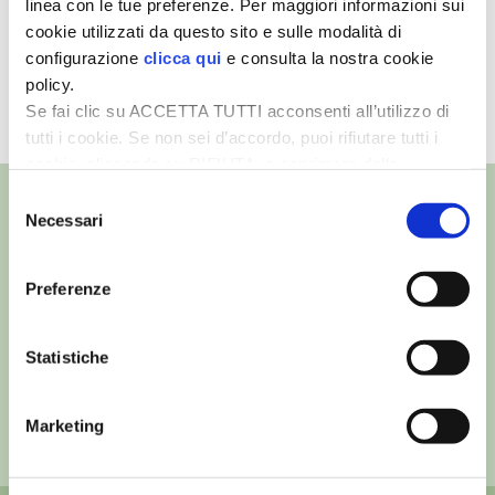
linea con le tue preferenze. Per maggiori informazioni sui
La produzione del formaggio
cookie utilizzati da questo sito e sulle modalità di
I PARTNER DI VITA IN CAMPAGNA
configurazione
clicca qui
e consulta la nostra cookie
Montébore
policy.
RASIKAL
Se fai clic su ACCETTA TUTTI acconsenti all’utilizzo di
TUTTI I VIDEO
tutti i cookie. Se non sei d’accordo, puoi rifiutare tutti i
BIOGENTS
cookie, cliccando su RIFIUTA, o esprimere delle
preferenze selezionando le tipologie di cookie che
Selezione
desideri accettare e cliccando ACCETTA SELEZIONATI.
Necessari
del
consenso
©
- Tutti i diritti riservati
Preferenze
Edizioni L’Informatore Agrario S.r.l.
via Bencivenga-Biondani, 16
37133 Verona - Italia
Statistiche
Partita iva: 00230010233
Reg. imp. di Verona nr. 00230010233
Marketing
Capitale sociale: Euro 510.000,00 i.v.