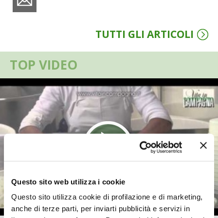
VIGNETO BIO
TUTTI GLI ARTICOLI
PENSA ALTERNATIVO
TOP VIDEO
GARDENA
VERONESI
RIMANI A CONTATTO CON LA NATURA
CRESCERE INSIEME
ARCHMAN
Questo sito web utilizza i cookie
VITA IN CAMPAGNA LA FIERA
Questo sito utilizza cookie di profilazione e di marketing,
anche di terze parti, per inviarti pubblicità e servizi in
NATURALMENTE