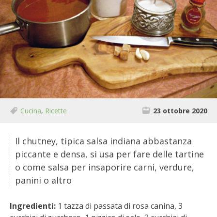
BIODIVERSITÀ
CUCINA
PRODOTTI
FARFALLE DELLA CAMPAGNA
PICCOLO POLLAIO
Cucina
,
Ricette
23 ottobre 2020
STORIE DEI LETTORI
Il chutney, tipica salsa indiana abbastanza
CONSERVARE LA FRUTTA
piccante e densa, si usa per fare delle tartine
o come salsa per insaporire carni, verdure,
CONSERVE DELL’ORTO
panini o altro
FACEM
Ingredienti:
1 tazza di passata di rosa canina, 3