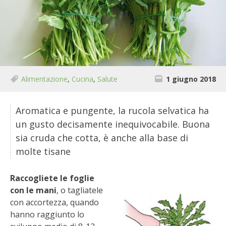
BIODIVERSITÀ
CUCINA
PRODOTTI
FARFALLE DELLA CAMPAGNA
Alimentazione
,
Cucina
,
Salute
1 giugno 2018
PICCOLO POLLAIO
Aromatica e pungente, la rucola selvatica ha
un gusto decisamente inequivocabile. Buona
STORIE DEI LETTORI
sia cruda che cotta, è anche alla base di
molte tisane
CONSERVARE LA FRUTTA
Raccogliete
le foglie
CONSERVE DELL’ORTO
con le mani
, o tagliatele
con accortezza, quando
FACEM
hanno raggiunto lo