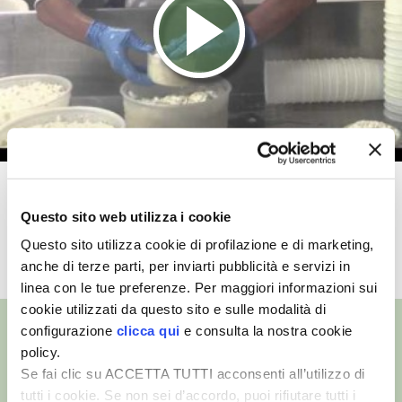
VIGNETO BIO
PENSA ALTERNATIVO
GARDENA
VERONESI
La produzione del formaggio
RIMANI A CONTATTO CON LA NATURA
Montébore
Questo sito web utilizza i cookie
Questo sito utilizza cookie di profilazione e di marketing,
CRESCERE INSIEME
TUTTI I VIDEO
anche di terze parti, per inviarti pubblicità e servizi in
linea con le tue preferenze. Per maggiori informazioni sui
ARCHMAN
cookie utilizzati da questo sito e sulle modalità di
configurazione
clicca qui
e consulta la nostra cookie
VITA IN CAMPAGNA LA FIERA
policy.
Se fai clic su ACCETTA TUTTI acconsenti all’utilizzo di
NATURALMENTE
tutti i cookie. Se non sei d’accordo, puoi rifiutare tutti i
©
- Tutti i diritti riservati