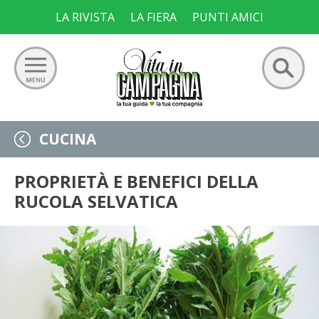
Skip
LA RIVISTA
LA FIERA
PUNTI AMICI
to
content
Ricerca
GIARDINO
CUCINA
per:
ORTO
PROPRIETÀ E BENEFICI DELLA
RUCOLA SELVATICA
FRUTTETO
VIGNETO
ALLEVAMENTI