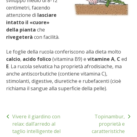
sviluppo medio di 8-12
STIHL
centimetri, facendo
attenzione di
lasciare
BLUMEN
intatto il «cuore»
della pianta
che
NOCCIOLA DI CALABRIA
rivegeterà
con facilità.
PELLENC
Le foglie della rucola conferiscono alla dieta molto
calcio
,
acido folico
(vitamina B9) e
vitamine A
,
C
ed
MEDICINA DEI SEMPLICI
E
. La rucola selvatica ha proprietà afrodisiache, ma
anche antiscorbutiche (contiene vitamina C),
SCONTI NOVEMBRE
stimolanti, digestive, diuretiche e rubefacenti (cioè
richiama il sangue alla superficie della pelle).
COMPO
Navigazione
HUSQVARNA
Vivere il giardino con
Topinambur,
articoli
relax: dall’arredo al
proprietà e
ZAPI GARDEN
taglio intelligente del
caratteristiche