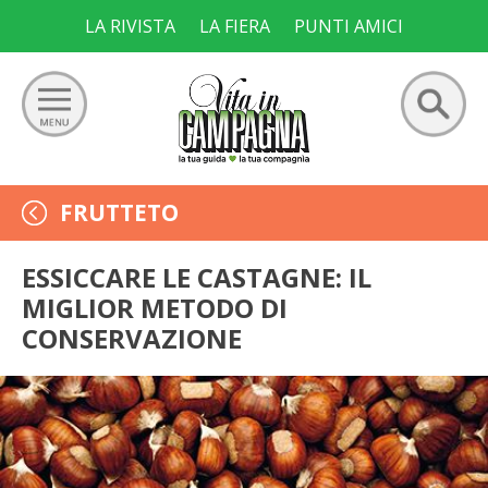
Skip
LA RIVISTA
LA FIERA
PUNTI AMICI
to
content
Ricerca
GIARDINO
FRUTTETO
per:
ORTO
ESSICCARE LE CASTAGNE: IL
MIGLIOR METODO DI
FRUTTETO
CONSERVAZIONE
VIGNETO
ALLEVAMENTI