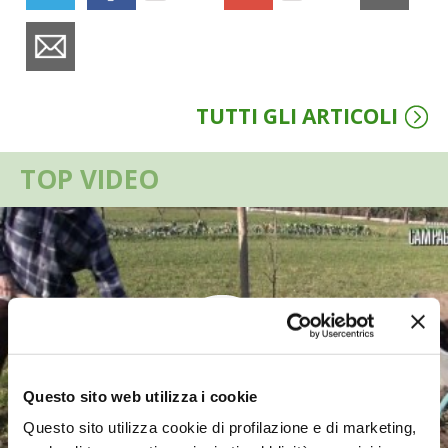
VIGNETO BIO
PENSA ALTERNATIVO
TUTTI GLI ARTICOLI
GARDENA
TOP VIDEO
VERONESI
RIMANI A CONTATTO CON LA NATURA
CRESCERE INSIEME
ARCHMAN
VITA IN CAMPAGNA LA FIERA
Questo sito web utilizza i cookie
Questo sito utilizza cookie di profilazione e di marketing,
NATURALMENTE