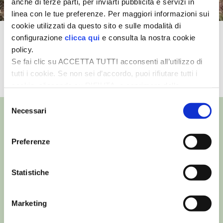
anche di terze parti, per inviarti pubblicità e servizi in
linea con le tue preferenze. Per maggiori informazioni sui
I PARTNER DI VITA IN CAMPAGNA
cookie utilizzati da questo sito e sulle modalità di
Come piantare un nuovo albero da
configurazione
clicca qui
e consulta la nostra cookie
RASIKAL
policy.
frutto
Se fai clic su ACCETTA TUTTI acconsenti all’utilizzo di
BIOGENTS
tutti i cookie. Se non sei d’accordo, puoi rifiutare tutti i
TUTTI I VIDEO
cookie, cliccando su RIFIUTA, o esprimere delle
preferenze selezionando le tipologie di cookie che
Selezione
desideri accettare e cliccando ACCETTA SELEZIONATI.
Necessari
del
consenso
Preferenze
©
- Tutti i diritti riservati
Edizioni L’Informatore Agrario S.r.l.
via Bencivenga-Biondani, 16
Statistiche
37133 Verona - Italia
Partita iva: 00230010233
Marketing
Reg. imp. di Verona nr. 00230010233
Capitale sociale: Euro 510.000,00 i.v.