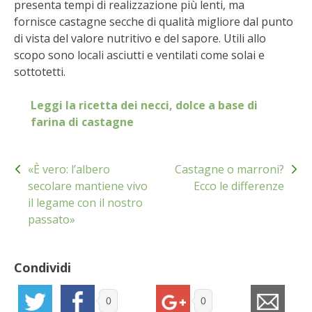
presenta tempi di realizzazione più lenti, ma
BENZA
fornisce castagne secche di qualità migliore dal punto
di vista del valore nutritivo e del sapore. Utili allo
ORTO BIO – TECNICHE DI COLTIVAZIONE
scopo sono locali asciutti e ventilati come solai e
sottotetti.
THERMACELL
Leggi la ricetta dei necci, dolce a base di
TAP TRAP
farina di castagne
Navigazione
IL MIO ORTO
«È vero: l’albero
Castagne o marroni?
articoli
secolare mantiene vivo
Ecco le differenze
ANIMALI UMANI E NON UMANI
il legame con il nostro
passato»
IL MIO 2025
COLTIVARE L’OLIVO
Condividi
CORMIK
0
0