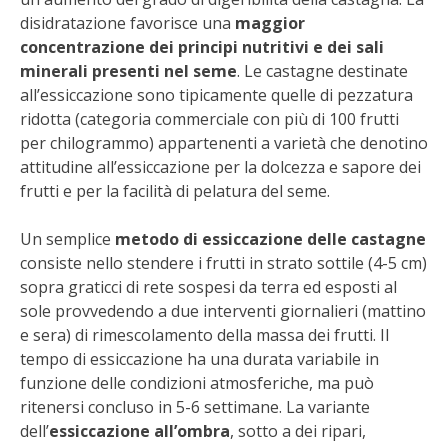
STIHL
disidratazione favorisce una
maggior
concentrazione dei principi nutritivi e dei sali
BLUMEN
minerali presenti nel seme
. Le castagne destinate
all’essiccazione sono tipicamente quelle di pezzatura
NOCCIOLA DI CALABRIA
ridotta (categoria commerciale con più di 100 frutti
per chilogrammo) appartenenti a varietà che denotino
PELLENC
attitudine all’essiccazione per la dolcezza e sapore dei
frutti e per la facilità di pelatura del seme.
MEDICINA DEI SEMPLICI
Un semplice
metodo di essiccazione delle castagne
consiste nello stendere i frutti in strato sottile (4-5 cm)
SCONTI NOVEMBRE
sopra graticci di rete sospesi da terra ed esposti al
sole provvedendo a due interventi giornalieri (mattino
COMPO
e sera) di rimescolamento della massa dei frutti. Il
tempo di essiccazione ha una durata variabile in
HUSQVARNA
funzione delle condizioni atmosferiche, ma può
ritenersi concluso in 5-6 settimane. La variante
ZAPI GARDEN
dell’
essiccazione all’ombra
, sotto a dei ripari,