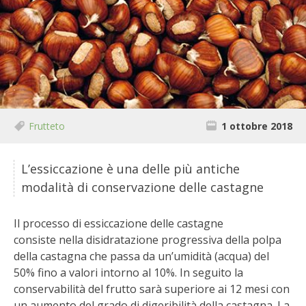
BIODIVERSITÀ
CUCINA
PRODOTTI
FARFALLE DELLA CAMPAGNA
Frutteto
1 ottobre 2018
PICCOLO POLLAIO
L’essiccazione è una delle più antiche
STORIE DEI LETTORI
modalità di conservazione delle castagne
CONSERVARE LA FRUTTA
Il processo di essiccazione delle castagne
consiste nella disidratazione progressiva della polpa
CONSERVE DELL’ORTO
della castagna che passa da un’umidità (acqua) del
50% fino a valori intorno al 10%. In seguito la
FACEM
conservabilità del frutto sarà superiore ai 12 mesi con
un aumento del grado di digeribilità della castagna. La