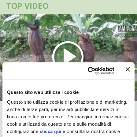
TOP VIDEO
VIGNETO BIO
PENSA ALTERNATIVO
GARDENA
VERONESI
RIMANI A CONTATTO CON LA NATURA
CRESCERE INSIEME
Questo sito web utilizza i cookie
Questo sito utilizza cookie di profilazione e di marketing,
ARCHMAN
anche di terze parti, per inviarti pubblicità e servizi in
L’imbianchimento del cardo
linea con le tue preferenze. Per maggiori informazioni sui
VITA IN CAMPAGNA LA FIERA
cookie utilizzati da questo sito e sulle modalità di
TUTTI I VIDEO
configurazione
clicca qui
e consulta la nostra cookie
NATURALMENTE