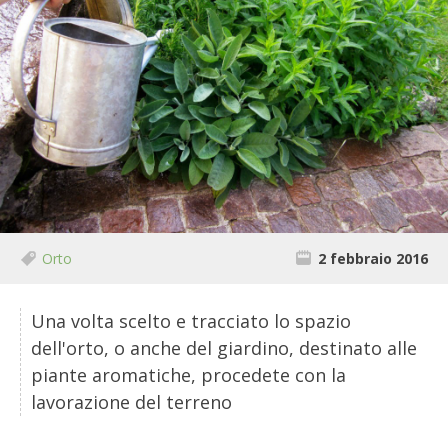
BIODIVERSITÀ
CUCINA
PRODOTTI
FARFALLE DELLA CAMPAGNA
PICCOLO POLLAIO
STORIE DEI LETTORI
Orto
2 febbraio 2016
CONSERVARE LA FRUTTA
Una volta scelto e tracciato lo spazio
dell'orto, o anche del giardino, destinato alle
CONSERVE DELL’ORTO
piante aromatiche, procedete con la
lavorazione del terreno
FACEM