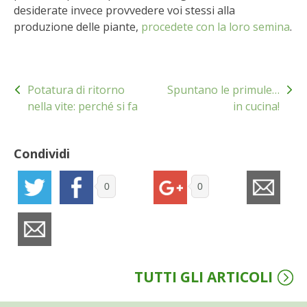
desiderate invece provvedere voi stessi alla
BENZA
produzione delle piante,
procedete con la loro semina
.
ORTO BIO – TECNICHE DI COLTIVAZIONE
Navigazione
THERMACELL
Potatura di ritorno
Spuntano le primule…
articoli
nella vite: perché si fa
in cucina!
TAP TRAP
Condividi
IL MIO ORTO
0
0
ANIMALI UMANI E NON UMANI
IL MIO 2025
COLTIVARE L’OLIVO
TUTTI GLI ARTICOLI
CORMIK