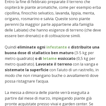
Entro la fine di febbraio preparate il terreno che
STIHL
ospiterà le piante aromatiche, come per esempio erba
cipollina, finocchio selvatico, lavanda, lippia, menta,
BLUMEN
origano, rosmarino e salvia. Queste sono piante
perenni (la maggior parte appartiene alla famiglia
NOCCIOLA DI CALABRIA
delle Labiate) che hanno esigenze di terreno (che deve
essere ben drenato) e di coltivazione simili.
PELLENC
Quindi
eliminate ogni
infestante
e
distribuite una
MEDICINA DEI SEMPLICI
buona dose di stallatico ben maturo
(3-5 kg per
metro quadrato)
o di
letame
essiccato
(0,5 kg per
SCONTI NOVEMBRE
metro quadrato).
Lavorate il terreno
con la vanga e
sistemate la superficie
con l’aiuto di un rastrello, in
COMPO
modo che non rimangano buche o avvallamenti dove
possa ristagnare l’acqua.
HUSQVARNA
La messa a dimora delle piante verrà eseguita a
partire dal mese di marzo, impiegando piante già
ZAPI GARDEN
pronte acquistate presso vivai e garden center. Se