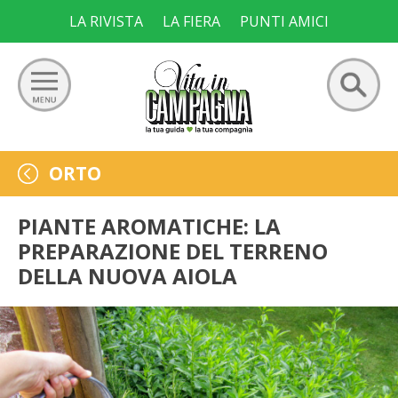
Skip
LA RIVISTA
LA FIERA
PUNTI AMICI
to
content
Ricerca
GIARDINO
ORTO
per:
ORTO
PIANTE AROMATICHE: LA
PREPARAZIONE DEL TERRENO
FRUTTETO
DELLA NUOVA AIOLA
VIGNETO
ALLEVAMENTI