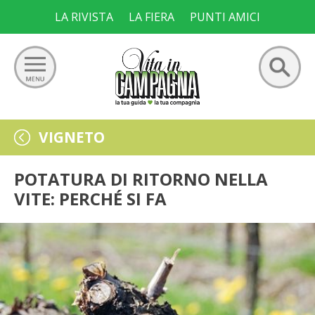
Skip
LA RIVISTA
LA FIERA
PUNTI AMICI
to
content
Ricerca
GIARDINO
VIGNETO
per:
ORTO
POTATURA DI RITORNO NELLA
VITE: PERCHÉ SI FA
FRUTTETO
VIGNETO
ALLEVAMENTI