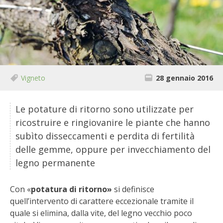
BIODIVERSITÀ
CUCINA
PRODOTTI
FARFALLE DELLA CAMPAGNA
Vigneto
28 gennaio 2016
PICCOLO POLLAIO
Le potature di ritorno sono utilizzate per
ricostruire e ringiovanire le piante che hanno
STORIE DEI LETTORI
subìto disseccamenti e perdita di fertilità
delle gemme, oppure per invecchiamento del
CONSERVARE LA FRUTTA
legno permanente
CONSERVE DELL’ORTO
Con «
potatura di ritorno»
si definisce
quell’intervento di carattere eccezionale tramite il
FACEM
quale si elimina, dalla vite, del legno vecchio poco