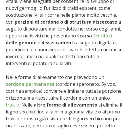
vitale. Viene eseguita per consentire lo sviluppo di
STIHL
nuovi germogli o l’utilizzo di tralci esistenti come
sostituzione.
Vi si ricorre nelle piante molto vecchie,
BLUMEN
con
porzioni di cordone o di struttura disseccate
a
seguito di potature mal condotte nel corso degli anni,
NOCCIOLA DI CALABRIA
oppure nelle viti che presentano
scarsa
fertilità
delle gemme
e
disseccamenti
a seguito di gelate,
PELLENC
grandinate o danni meccanici vari. Si effettua nei mesi
invernali, mesi nei quali si effettuano tutti gli
MEDICINA DEI SEMPLICI
interventi di potatura sulle viti.
SCONTI NOVEMBRE
Nelle forme di allevamento che prevedono un
cordone permanente
(cordone speronato, Sylvoz,
COMPO
cortina semplice) conviene eliminare tutta la porzione
orizzontale e ricostituire il cordone con un unico
tralcio
. Nelle
altre forme di allevamento
si elimina il
HUSQVARNA
legno vecchio fino alla prima gemma vitale o al primo
tralcio robusto già esistente. Il legno vecchio non può
ZAPI GARDEN
cicatrizzare, pertanto il taglio deve essere protetto