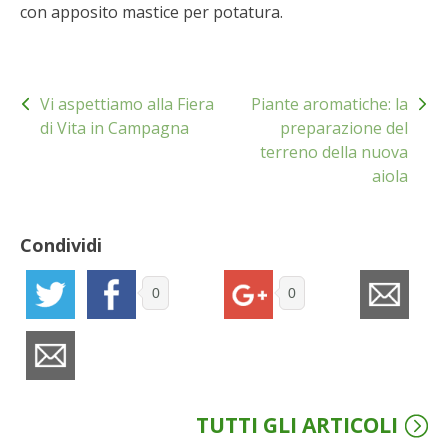
con apposito mastice per potatura.
BENZA
ORTO BIO – TECNICHE DI COLTIVAZIONE
Navigazione
Vi aspettiamo alla Fiera
Piante aromatiche: la
articoli
THERMACELL
di Vita in Campagna
preparazione del
terreno della nuova
TAP TRAP
aiola
IL MIO ORTO
Condividi
ANIMALI UMANI E NON UMANI
0
0
IL MIO 2025
COLTIVARE L’OLIVO
TUTTI GLI ARTICOLI
CORMIK