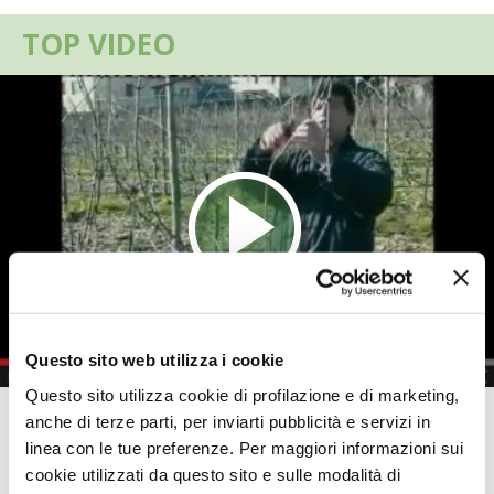
VIGNETO BIO
TOP VIDEO
PENSA ALTERNATIVO
GARDENA
VERONESI
RIMANI A CONTATTO CON LA NATURA
CRESCERE INSIEME
Questo sito web utilizza i cookie
ARCHMAN
Questo sito utilizza cookie di profilazione e di marketing,
Potatura della vite allevata a
anche di terze parti, per inviarti pubblicità e servizi in
VITA IN CAMPAGNA LA FIERA
linea con le tue preferenze. Per maggiori informazioni sui
Guyot
cookie utilizzati da questo sito e sulle modalità di
NATURALMENTE