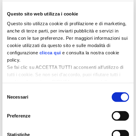
(taglio del presente).
Questo sito web utilizza i cookie
In alcuni casi si lascia
uno sperone con una sola
Questo sito utilizza cookie di profilazione e di marketing,
gemma
, sfruttando le
gemme di corona
per
anche di terze parti, per inviarti pubblicità e servizi in
contenere ulteriormente la crescita in altezza e
linea con le tue preferenze. Per maggiori informazioni sui
favorire un portamento equilibrato.
cookie utilizzati da questo sito e sulle modalità di
configurazione
clicca qui
e consulta la nostra cookie
policy.
Se fai clic su ACCETTA TUTTI acconsenti all’utilizzo di
tutti i cookie. Se non sei d’accordo, puoi rifiutare tutti i
cookie, cliccando su RIFIUTA, o esprimere delle
preferenze selezionando le tipologie di cookie che
Selezione
desideri accettare e cliccando ACCETTA SELEZIONATI.
Necessari
del
consenso
Preferenze
Navigazione
Statistiche