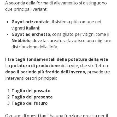
A seconda della forma di allevamento si distinguono
BENZA
due principali varianti:
ORTO BIO – TECNICHE DI COLTIVAZIONE
Guyot orizzontale
, il sistema più comune nei
vigneti italiani;
THERMACELL
Guyot ad archetto
, consigliato per vitigni come il
Nebbiolo
, dove la curvatura favorisce una migliore
TAP TRAP
distribuzione della linfa.
IL MIO ORTO
I tre tagli fondamentali della potatura della vite
La
potatura di produzione
della vite, che si effettua
dopo il periodo più freddo dell’inverno
, prevede tre
ANIMALI UMANI E NON UMANI
interventi cesori principali:
IL MIO 2025
Taglio del passato
Taglio del presente
COLTIVARE L’OLIVO
Taglio del futuro
CORMIK
Ognuno di questi tagli ha una funzione precisa per il