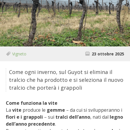
BIODIVERSITÀ
CUCINA
PRODOTTI
FARFALLE DELLA CAMPAGNA
Vigneto
23 ottobre 2025
PICCOLO POLLAIO
Come ogni inverno, sul Guyot si elimina il
STORIE DEI LETTORI
tralcio che ha prodotto e si seleziona il nuovo
tralcio che porterà i grappoli
CONSERVARE LA FRUTTA
Come funziona la vite
CONSERVE DELL’ORTO
La
vite
produce le
gemme
– da cui si svilupperanno i
fiori e i grappoli
– sui
tralci dell’anno
, nati dal
legno
FACEM
dell’anno precedente
.