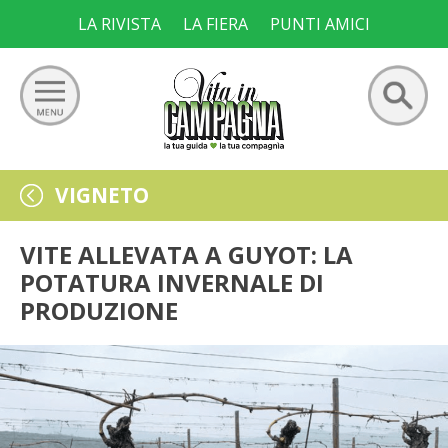
Skip
LA RIVISTA
LA FIERA
PUNTI AMICI
to
content
Ricerca
GIARDINO
VIGNETO
per:
ORTO
VITE ALLEVATA A GUYOT: LA
POTATURA INVERNALE DI
FRUTTETO
PRODUZIONE
VIGNETO
ALLEVAMENTI