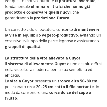
Per questo motivo, durante la
potatura invernale
, è
STIHL
fondamentale
eliminare i tralci che hanno già
prodotto
e
conservare quelli nuovi
, che
BLUMEN
garantiranno la
produzione futura
.
NOCCIOLA DI CALABRIA
Un corretto ciclo di potatura consente di
mantenere
la vite in equilibrio vegeto-produttivo
, evitando un
PELLENC
eccessivo sviluppo della parte legnosa e assicurando
grappoli di qualità
.
MEDICINA DEI SEMPLICI
La struttura della vite allevata a Guyot
SCONTI NOVEMBRE
Il
sistema di allevamento Guyot
è uno dei più diffusi
nella viticoltura moderna per la sua semplicità ed
efficacia.
COMPO
La
vite a Guyot
presenta un
tronco alto 50–80 cm
,
posizionato circa
20–25 cm sotto il filo portante
, in
HUSQVARNA
modo da consentire una
curva dolce del capo a
frutto
.
ZAPI GARDEN