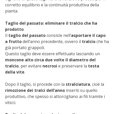
corretto equilibrio e la continuità produttiva della
VIGNETO BIO
pianta.
PENSA ALTERNATIVO
Taglio del passato: eliminare il tralcio che ha
prodotto
GARDENA
Il
taglio del passato
consiste nell’
asportare il capo
a frutto
dell’anno precedente, ovvero il
tralcio
che ha
VERONESI
già portato grappoli.
Questo taglio deve essere effettuato lasciando un
moncone alto circa due volte il diametro del
RIMANI A CONTATTO CON LA NATURA
tralcio
, per evitare
necrosi
e preservare la
testa
della vite
.
CRESCERE INSIEME
Dopo il taglio, si procede con la
stralciatura
, cioè la
ARCHMAN
rimozione dei tralci dell’anno
inseriti su quello
produttivo, che spesso si attorcigliano ai fili tramite i
VITA IN CAMPAGNA LA FIERA
viticci.
NATURALMENTE