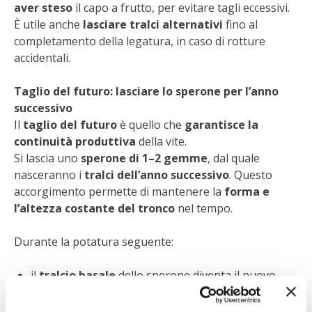
aver steso
il capo a frutto, per evitare tagli eccessivi.
È utile anche
lasciare tralci alternativi
fino al
completamento della legatura, in caso di rotture
accidentali.
Taglio del futuro: lasciare lo sperone per l’anno
successivo
Il
taglio del futuro
è quello che
garantisce la
continuità produttiva
della vite.
Si lascia uno
sperone di 1–2 gemme
, dal quale
nasceranno i
tralci dell’anno successivo
. Questo
accorgimento permette di mantenere la
forma e
l’altezza costante del tronco
nel tempo.
Durante la potatura seguente:
il
tralcio basale
dello sperone diventa il nuovo
sperone
(taglio del futuro);
il
tralcio apicale
diventa il nuovo
capo a frutto