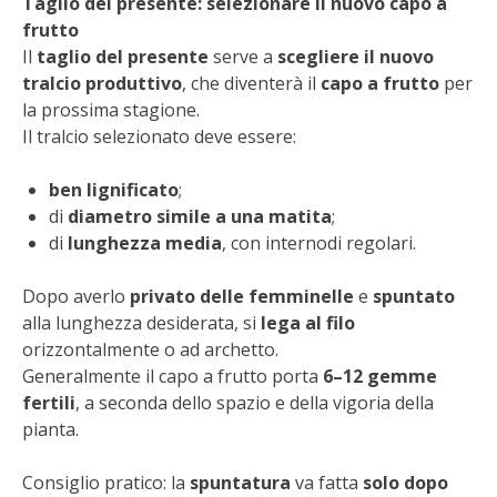
Taglio del presente: selezionare il nuovo capo a
frutto
I PARTNER DI VITA IN CAMPAGNA
Il
taglio del presente
serve a
scegliere il nuovo
tralcio produttivo
, che diventerà il
capo a frutto
per
RASIKAL
la prossima stagione.
Il tralcio selezionato deve essere:
BIOGENTS
ben lignificato
;
di
diametro simile a una matita
;
di
lunghezza media
, con internodi regolari.
Dopo averlo
privato delle femminelle
e
spuntato
alla lunghezza desiderata, si
lega al filo
orizzontalmente o ad archetto.
Generalmente il capo a frutto porta
6–12 gemme
fertili
, a seconda dello spazio e della vigoria della
pianta.
Consiglio pratico: la
spuntatura
va fatta
solo dopo