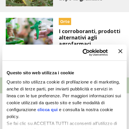
I PARTNER DI VITA IN CAMPAGNA
Orto
RASIKAL
I corroboranti, prodotti
alternativi agli
BIOGENTS
agrofarmaci
convenzionali che
aiutano la resistenza
delle piante
Questo sito web utilizza i cookie
Questo sito utilizza cookie di profilazione e di marketing,
EVENTI
anche di terze parti, per inviarti pubblicità e servizi in
linea con le tue preferenze. Per maggiori informazioni sui
Orto
cookie utilizzati da questo sito e sulle modalità di
configurazione
clicca qui
e consulta la nostra cookie
15ª Fiera Mondiale
policy.
Campionaria del
Se fai clic su ACCETTA TUTTI acconsenti all’utilizzo di
Peperoncino