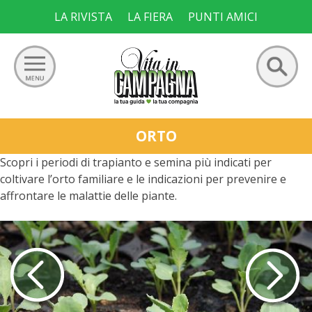
Skip
LA RIVISTA
LA FIERA
PUNTI AMICI
to
content
Ricerca
GIARDINO
ORTO
per:
Scopri i periodi di trapianto e semina più indicati per
ORTO
coltivare l’orto familiare e le indicazioni per prevenire e
affrontare le malattie delle piante.
FRUTTETO
VIGNETO
ALLEVAMENTI