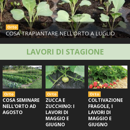
BIODIVERSITÀ
CUCINA
Orto
PRODOTTI
COSA TRAPIANTARE NELL’ORTO A LUGLIO
FARFALLE DELLA CAMPAGNA
LAVORI DI STAGIONE
PICCOLO POLLAIO
STORIE DEI LETTORI
CONSERVARE LA FRUTTA
Orto
Orto
Orto
COSA SEMINARE
ZUCCA E
COLTIVAZIONE
CONSERVE DELL’ORTO
NELL’ORTO AD
ZUCCHINO: I
FRAGOLE, I
AGOSTO
LAVORI DI
LAVORI DI
FACEM
MAGGIO E
MAGGIO E
GIUGNO
GIUGNO