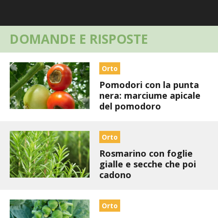
STIHL
BLUMEN
DOMANDE E RISPOSTE
NOCCIOLA DI CALABRIA
Orto
PELLENC
Pomodori con la punta
nera: marciume apicale
MEDICINA DEI SEMPLICI
del pomodoro
SCONTI NOVEMBRE
Orto
Rosmarino con foglie
COMPO
gialle e secche che poi
cadono
HUSQVARNA
ZAPI GARDEN
Orto