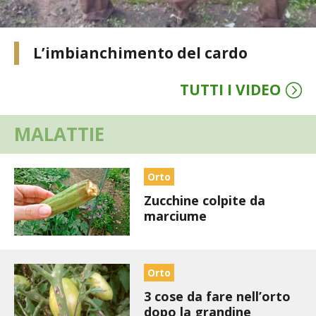
VIGNETO BIO
L’imbianchimento del cardo
PENSA ALTERNATIVO
TUTTI I VIDEO
GARDENA
MALATTIE
VERONESI
RIMANI A CONTATTO CON LA NATURA
Orto
Zucchine colpite da
CRESCERE INSIEME
marciume
ARCHMAN
Orto
VITA IN CAMPAGNA LA FIERA
3 cose da fare nell’orto
NATURALMENTE
dopo la grandine