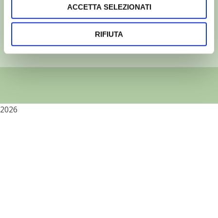
37133 Verona - Italia
ACCETTA SELEZIONATI
Partita iva: 00230010233
Reg. imp. di Verona nr. 00230010233
RIFIUTA
Capitale sociale: Euro 510.000,00 i.v.
2026