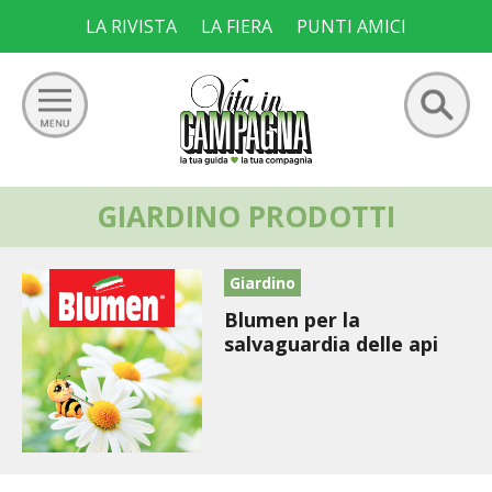
Skip
LA RIVISTA
LA FIERA
PUNTI AMICI
to
content
Ricerca
GIARDINO PRODOTTI
GIARDINO
per:
ORTO
Giardino
Blumen per la
FRUTTETO
salvaguardia delle api
VIGNETO
ALLEVAMENTI