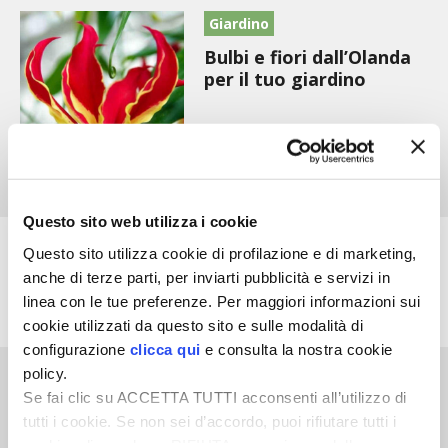
STIHL
Giardino
Bulbi e fiori dall’Olanda
BLUMEN
per il tuo giardino
NOCCIOLA DI CALABRIA
PELLENC
MEDICINA DEI SEMPLICI
Questo sito web utilizza i cookie
Frutteto
Questo sito utilizza cookie di profilazione e di marketing,
SCONTI NOVEMBRE
anche di terze parti, per inviarti pubblicità e servizi in
Scopri la nuova
linea con le tue preferenze. Per maggiori informazioni sui
motosega STIHL MS 193
COMPO
cookie utilizzati da questo sito e sulle modalità di
configurazione
clicca qui
e consulta la nostra cookie
HUSQVARNA
policy.
Frutteto
Se fai clic su ACCETTA TUTTI acconsenti all’utilizzo di
KOLLANT capsule gel
ZAPI GARDEN
tutti i cookie. Se non sei d’accordo, puoi rifiutare tutti i
naturali «No insetti»
cookie, cliccando su RIFIUTA, o esprimere delle