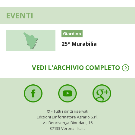
I PARTNER DI VITA IN CAMPAGNA
EVENTI
RASIKAL
Giardino
25ª Murabilia
BIOGENTS
VEDI L'ARCHIVIO COMPLETO
©
- Tutti i diritti riservati
Edizioni L’Informatore Agrario S.r.l.
via Bencivenga-Biondani, 16
37133 Verona - Italia