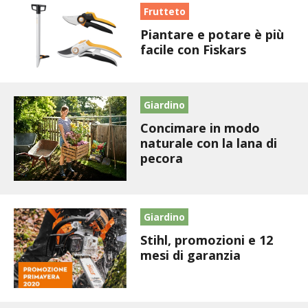
BIODIVERSITÀ
Frutteto
Piantare e potare è più
CUCINA
facile con Fiskars
PRODOTTI
FARFALLE DELLA CAMPAGNA
Giardino
Concimare in modo
PICCOLO POLLAIO
naturale con la lana di
pecora
STORIE DEI LETTORI
CONSERVARE LA FRUTTA
Giardino
Stihl, promozioni e 12
CONSERVE DELL’ORTO
mesi di garanzia
FACEM