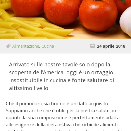
BIODIVERSITÀ
CUCINA
PRODOTTI
FARFALLE DELLA CAMPAGNA
Alimentazione
,
Cucina
24 aprile 2018
PICCOLO POLLAIO
Arrivato sulle nostre tavole solo dopo la
scoperta dell’America, oggi è un ortaggio
STORIE DEI LETTORI
insostituibile in cucina e fonte salutare di
altissimo livello
CONSERVARE LA FRUTTA
Che il pomodoro sia buono è un dato acquisito.
CONSERVE DELL’ORTO
Sappiamo anche che è utile per la nostra salute, in
quanto la sua composizione è perfettamente adatta
FACEM
alle esigenze della dieta estiva che richiede alimenti