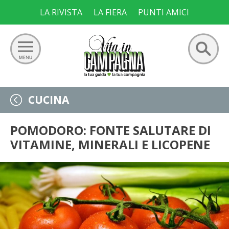
Skip
LA RIVISTA
LA FIERA
PUNTI AMICI
to
content
Ricerca
GIARDINO
CUCINA
per:
ORTO
POMODORO: FONTE SALUTARE DI
VITAMINE, MINERALI E LICOPENE
FRUTTETO
VIGNETO
ALLEVAMENTI