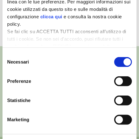
linea con le tue preferenze. Per maggiori informazioni sui
La produzione del formaggio
cookie utilizzati da questo sito e sulle modalità di
I PARTNER DI VITA IN CAMPAGNA
configurazione
clicca qui
e consulta la nostra cookie
Montébore
policy.
RASIKAL
Se fai clic su ACCETTA TUTTI acconsenti all’utilizzo di
TUTTI I VIDEO
tutti i cookie. Se non sei d’accordo, puoi rifiutare tutti i
BIOGENTS
cookie, cliccando su RIFIUTA, o esprimere delle
preferenze selezionando le tipologie di cookie che
Selezione
desideri accettare e cliccando ACCETTA SELEZIONATI.
Necessari
del
consenso
©
- Tutti i diritti riservati
Preferenze
Edizioni L’Informatore Agrario S.r.l.
via Bencivenga-Biondani, 16
37133 Verona - Italia
Statistiche
Partita iva: 00230010233
Reg. imp. di Verona nr. 00230010233
Marketing
Capitale sociale: Euro 510.000,00 i.v.