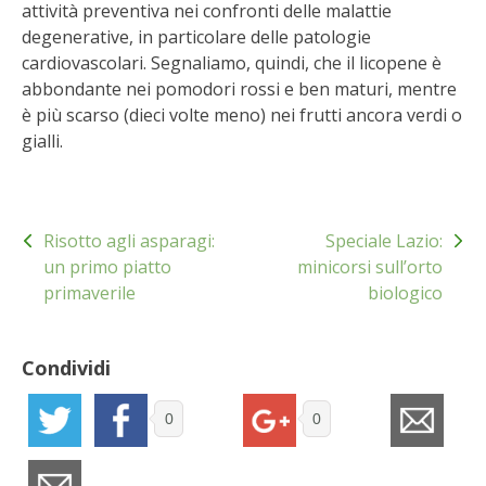
attività preventiva nei confronti delle malattie
BENZA
degenerative, in particolare delle patologie
cardiovascolari. Segnaliamo, quindi, che il licopene è
ORTO BIO – TECNICHE DI COLTIVAZIONE
abbondante nei pomodori rossi e ben maturi, mentre
è più scarso (dieci volte meno) nei frutti ancora verdi o
THERMACELL
gialli.
TAP TRAP
Navigazione
Risotto agli asparagi:
Speciale Lazio:
IL MIO ORTO
articoli
un primo piatto
minicorsi sull’orto
primaverile
biologico
ANIMALI UMANI E NON UMANI
IL MIO 2025
Condividi
COLTIVARE L’OLIVO
0
0
CORMIK