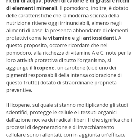
ricchi di acqua
,
poveri di calorie e di grassi
e
ricchi
STIHL
di elementi minerali
. Il pomodoro, inoltre, è dotato
delle caratteristiche che la moderna scienza della
BLUMEN
nutrizione ritiene oggi irrinunciabili, almeno negli
alimenti di base: la presenza abbondante di elementi
NOCCIOLA DI CALABRIA
protettivi come le
vitamine
e gli
antiossidanti
. A
questo proposito, occorre ricordare che nel
PELLENC
pomodoro, alla ricchezza di vitamine A e C, note per la
loro attività protettiva di tutto l’organismo, si
MEDICINA DEI SEMPLICI
aggiunge il
licopene
, un carotene (cioè uno dei
pigmenti responsabili della intensa colorazione di
SCONTI NOVEMBRE
questo frutto) dotato di straordinarie proprietà
preventive.
COMPO
Il licopene, sul quale si stanno moltiplicando gli studi
scientifici, protegge le cellule e i tessuti organici
HUSQVARNA
dall’azione nociva dei radicali liberi. Il che significa che i
processi di degenerazione e di invecchiamento
ZAPI GARDEN
cellulare sono rallentati, con in aggiunta un’efficace