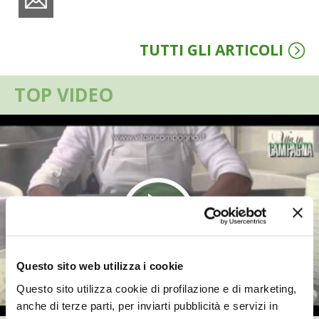
VIGNETO BIO
TUTTI GLI ARTICOLI
PENSA ALTERNATIVO
TOP VIDEO
GARDENA
VERONESI
RIMANI A CONTATTO CON LA NATURA
CRESCERE INSIEME
ARCHMAN
Questo sito web utilizza i cookie
VITA IN CAMPAGNA LA FIERA
Questo sito utilizza cookie di profilazione e di marketing,
anche di terze parti, per inviarti pubblicità e servizi in
NATURALMENTE