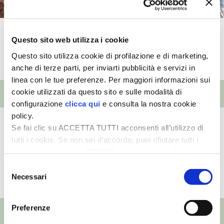
I PARTNER DI VITA IN CAMPAGNA
Moltiplicazione delle viole
Questo sito web utilizza i cookie
RASIKAL
Questo sito utilizza cookie di profilazione e di marketing,
TUTTI I VIDEO
anche di terze parti, per inviarti pubblicità e servizi in
BIOGENTS
linea con le tue preferenze. Per maggiori informazioni sui
EVENTI
cookie utilizzati da questo sito e sulle modalità di
configurazione
clicca qui
e consulta la nostra cookie
policy.
Giardino
Se fai clic su ACCETTA TUTTI acconsenti all’utilizzo di
25ª Murabilia
tutti i cookie. Se non sei d’accordo, puoi rifiutare tutti i
cookie, cliccando su RIFIUTA, o esprimere delle
preferenze selezionando le tipologie di cookie che
Selezione
desideri accettare e cliccando ACCETTA SELEZIONATI.
Necessari
VEDI L'ARCHIVIO COMPLETO
del
consenso
Preferenze