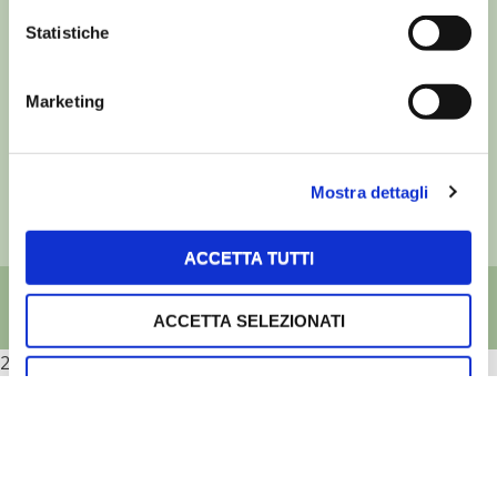
Statistiche
©
- Tutti i diritti riservati
Edizioni L’Informatore Agrario S.r.l.
Marketing
via Bencivenga-Biondani, 16
37133 Verona - Italia
Partita iva: 00230010233
Reg. imp. di Verona nr. 00230010233
Mostra dettagli
Capitale sociale: Euro 510.000,00 i.v.
ACCETTA TUTTI
ACCETTA SELEZIONATI
2026
RIFIUTA