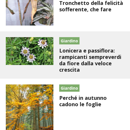
BIODIVERSITÀ
Tronchetto della felicità
sofferente, che fare
CUCINA
PRODOTTI
Giardino
FARFALLE DELLA CAMPAGNA
Lonicera e passiflora:
rampicanti sempreverdi
PICCOLO POLLAIO
da fiore dalla veloce
crescita
STORIE DEI LETTORI
CONSERVARE LA FRUTTA
Giardino
Perché in autunno
CONSERVE DELL’ORTO
cadono le foglie
FACEM