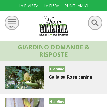
Skip
LA RIVISTA
LA FIERA
PUNTI AMICI
to
content
Ricerca
GIARDINO DOMANDE &
GIARDINO
per:
RISPOSTE
ORTO
Giardino
FRUTTETO
Galla su Rosa canina
VIGNETO
ALLEVAMENTI
Giardino