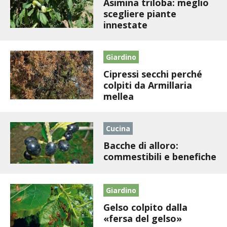
Asimina triloba: meglio
BENZA
scegliere piante
innestate
ORTO BIO – TECNICHE DI COLTIVAZIONE
Giardino
THERMACELL
Cipressi secchi perché
colpiti da Armillaria
TAP TRAP
mellea
IL MIO ORTO
Cucina
ANIMALI UMANI E NON UMANI
Bacche di alloro:
commestibili e benefiche
IL MIO 2025
Giardino
COLTIVARE L’OLIVO
Gelso colpito dalla
CORMIK
«fersa del gelso»