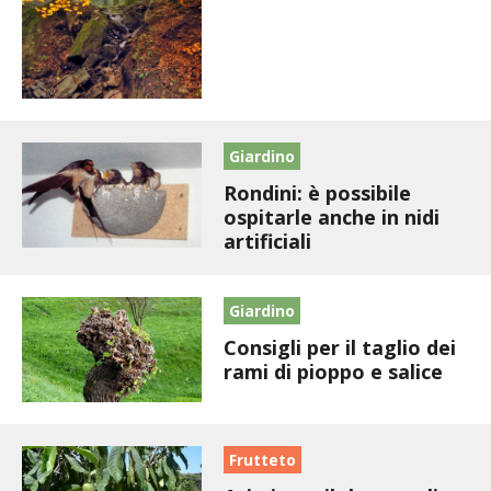
STIHL
BLUMEN
NOCCIOLA DI CALABRIA
Giardino
PELLENC
Rondini: è possibile
ospitarle anche in nidi
MEDICINA DEI SEMPLICI
artificiali
SCONTI NOVEMBRE
Giardino
COMPO
Consigli per il taglio dei
rami di pioppo e salice
HUSQVARNA
ZAPI GARDEN
Frutteto