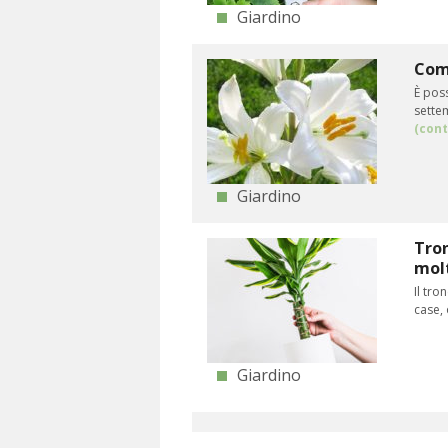
Giardino
Come
È poss
sette
(cont
Giardino
Tron
molt
Il tro
case, 
Giardino