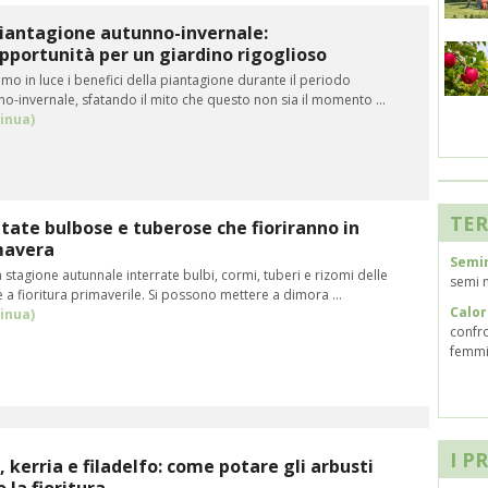
iantagione autunno-invernale:
pportunità per un giardino rigoglioso
mo in luce i benefici della piantagione durante il periodo
o-invernale, sfatando il mito che questo non sia il momento ...
inua)
TER
tate bulbose e tuberose che fioriranno in
mavera
Semi
 stagione autunnale interrate bulbi, cormi, tuberi e rizomi delle
semi n
 a fioritura primaverile. Si possono mettere a dimora ...
Calor
inua)
confro
femmi
I P
à, kerria e filadelfo: come potare gli arbusti