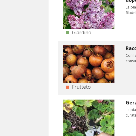
dopo
Le pia
filade
Giardino
Racc
Con la
consu
Frutteto
Gera
Le pia
curate