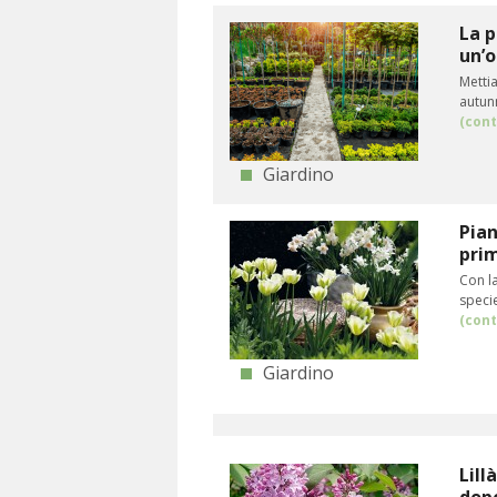
La p
un’o
Mettia
autunn
(cont
Giardino
Pian
pri
Con la
specie
(cont
Giardino
Lill