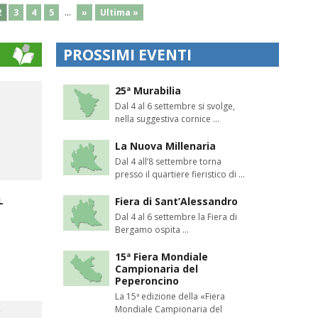
...
2
3
4
5
»
Ultima »
PROSSIMI EVENTI
25ª Murabilia
Dal 4 al 6 settembre si svolge,
nella suggestiva cornice ...
La Nuova Millenaria
Dal 4 all’8 settembre torna
presso il quartiere fieristico di ...
L
Fiera di Sant’Alessandro
Dal 4 al 6 settembre la Fiera di
Bergamo ospita ...
15ª Fiera Mondiale
Campionaria del
Peperoncino
La 15ª edizione della «Fiera
Mondiale Campionaria del
O