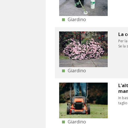
Giardino
La c
Per la
Se la 
Giardino
L’al
man
In bas
taglio
Giardino