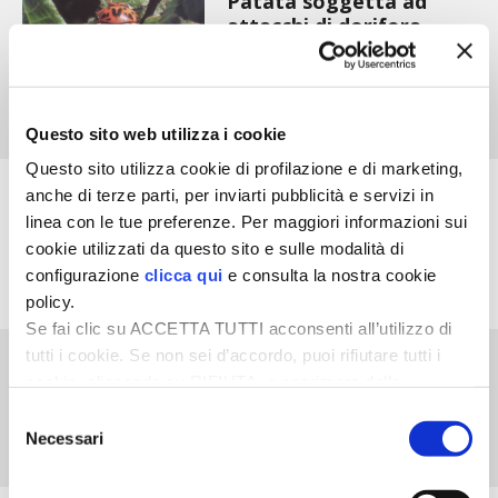
Patata soggetta ad
STIHL
attacchi di dorifora
BLUMEN
NOCCIOLA DI CALABRIA
Questo sito web utilizza i cookie
Questo sito utilizza cookie di profilazione e di marketing,
PELLENC
Orto
anche di terze parti, per inviarti pubblicità e servizi in
linea con le tue preferenze. Per maggiori informazioni sui
Cipolla colpita da
MEDICINA DEI SEMPLICI
cookie utilizzati da questo sito e sulle modalità di
peronospora se maggio
configurazione
clicca qui
e consulta la nostra cookie
è piovoso
SCONTI NOVEMBRE
policy.
Se fai clic su ACCETTA TUTTI acconsenti all’utilizzo di
COMPO
tutti i cookie. Se non sei d’accordo, puoi rifiutare tutti i
Orto
cookie, cliccando su RIFIUTA, o esprimere delle
Pomodori colpiti da
HUSQVARNA
preferenze selezionando le tipologie di cookie che
Selezione
marciume
desideri accettare e cliccando ACCETTA SELEZIONATI.
Necessari
del
ZAPI GARDEN
consenso