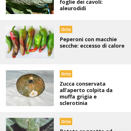
BIODIVERSITÀ
foglie dei cavoli:
aleurodidi
CUCINA
PRODOTTI
Orto
Peperoni con macchie
FARFALLE DELLA CAMPAGNA
secche: eccesso di calore
PICCOLO POLLAIO
STORIE DEI LETTORI
Orto
Zucca conservata
CONSERVARE LA FRUTTA
all’aperto colpita da
muffa grigia e
sclerotinia
CONSERVE DELL’ORTO
FACEM
Orto