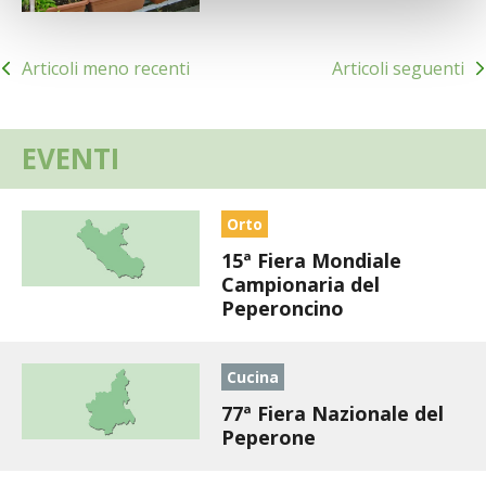
VIGNETO BIO
Navigazione
Articoli meno recenti
Articoli seguenti
articoli
PENSA ALTERNATIVO
GARDENA
EVENTI
VERONESI
Orto
RIMANI A CONTATTO CON LA NATURA
15ª Fiera Mondiale
Campionaria del
Peperoncino
CRESCERE INSIEME
ARCHMAN
Cucina
77ª Fiera Nazionale del
VITA IN CAMPAGNA LA FIERA
Peperone
NATURALMENTE