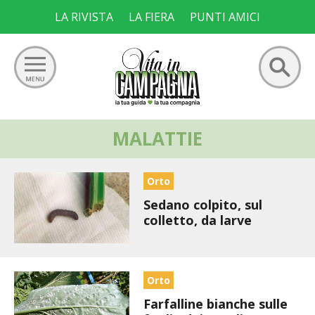
Skip
LA RIVISTA
LA FIERA
PUNTI AMICI
to
content
Ricerca
MALATTIE
GIARDINO
per:
ORTO
Orto
Sedano colpito, sul
FRUTTETO
colletto, da larve
VIGNETO
ALLEVAMENTI
Orto
Farfalline bianche sulle